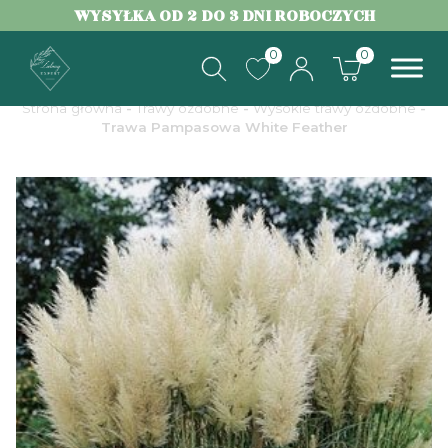
WYSYŁKA OD 2 DO 3 DNI ROBOCZYCH
0
0
Strona główna
-
Trawy ozdobne
-
Wysokie trawy ozdobne
-
Trawa Pampasowa White Feather