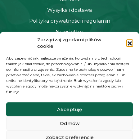
Wysyłka i dostawa
Polityka prywatności i regulamin
Newsletter
Zarządzaj zgodami plików
cookie
NAWIGACJA
Aby zapewnić jak najlepsze wrażenia, korzystamy z technologii,
takich jak pliki cookie, do przechowywania i/lub uzyskiwania dostępu
Moje konto
do informacji o urządzeniu. Zgoda na te technologie pozwoli nam
przetwarzać dane, takie jak zachowanie podczas przeglądania lub
Koszyk
unikalne identyfikatory na tej stronie. Brak wyrażenia zgody lub
wycofanie zgody może niekorzystnie wpłynąć na niektóre cechy i
Moje zamówienia
funkcje.
Akceptuję
KONTAKT
Odmów
+48 572 784 930
kontakt@zielonyexpert.pl
Zobacz preferencje