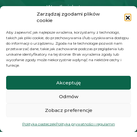
Wysyłka i dostawa
Zarządzaj zgodami plików
Polityka prywatności i regulamin
cookie
Newsletter
Aby zapewnić jak najlepsze wrażenia, korzystamy z technologii,
takich jak pliki cookie, do przechowywania i/lub uzyskiwania dostępu
do informacji o urządzeniu. Zgoda na te technologie pozwoli nam
przetwarzać dane, takie jak zachowanie podczas przeglądania lub
NAWIGACJA
unikalne identyfikatory na tej stronie. Brak wyrażenia zgody lub
wycofanie zgody może niekorzystnie wpłynąć na niektóre cechy i
Moje konto
funkcje.
Koszyk
Akceptuję
Moje zamówienia
Odmów
KONTAKT
Zobacz preferencje
+48 572 784 930
Polityka ciasteczek
Polityka prywatności i regulamin
kontakt@zielonyexpert.pl