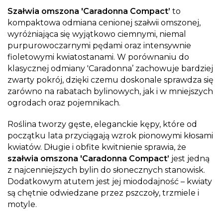
Szałwia omszona 'Caradonna Compact’
to
kompaktowa odmiana cenionej szałwii omszonej,
wyróżniająca się wyjątkowo ciemnymi, niemal
purpurowoczarnymi pędami oraz intensywnie
fioletowymi kwiatostanami. W porównaniu do
klasycznej odmiany 'Caradonna’ zachowuje bardziej
zwarty pokrój, dzięki czemu doskonale sprawdza się
zarówno na rabatach bylinowych, jak i w mniejszych
ogrodach oraz pojemnikach.
Roślina tworzy gęste, eleganckie kępy, które od
początku lata przyciągają wzrok pionowymi kłosami
kwiatów. Długie i obfite kwitnienie sprawia, że
szałwia omszona 'Caradonna Compact’
jest jedną
z najcenniejszych bylin do słonecznych stanowisk.
Dodatkowym atutem jest jej miododajność – kwiaty
są chętnie odwiedzane przez pszczoły, trzmiele i
motyle.