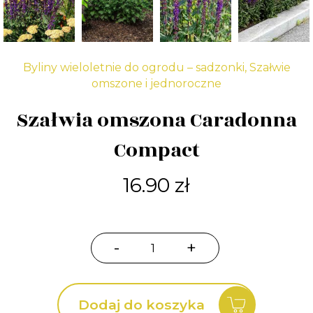
Byliny wieloletnie do ogrodu – sadzonki
,
Szałwie
omszone i jednoroczne
Szałwia omszona Caradonna
Compact
16.90
zł
-
+
ilość
Szałwia
omszona
Dodaj do koszyka
Caradonna