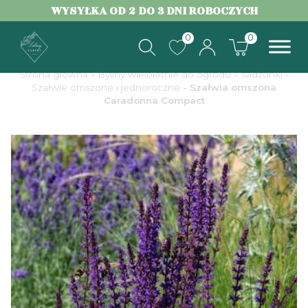
WYSYŁKA OD 2 DO 3 DNI ROBOCZYCH
0
0
Strona główna
-
Byliny wieloletnie do ogrodu – sadzonki
-
Szałwie omszone i jednoroczne
- Szałwia omszona
Caradonna Compact