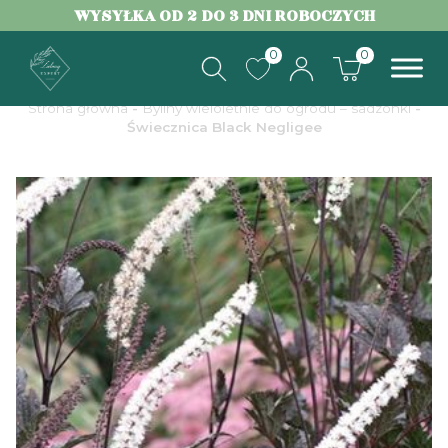
WYSYŁKA OD 2 DO 3 DNI ROBOCZYCH
0
0
Strona główna
-
Byliny wieloletnie do ogrodu – sadzonki
-
Świecznica Black Negligee