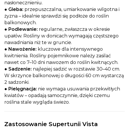
nasłonecznieniu.
●
Gleba:
przepuszczalna, umiarkowanie wilgotna i
żyzna – idealnie sprawdzi się podłoże do roślin
balkonowych.
●
Podlewanie:
regularne, zwłaszcza w okresie
upałów. Rośliny w donicach wymagają częstszego
nawadniania niż te w gruncie.
●
Nawożenie:
kluczowe dla intensywnego
kwitnienia. Rośliny pojemnikowe należy zasilać
nawet co 7–10 dni nawozem do roślin kwitnących.
●
Sadzenie:
najlepiej sadzić w rozstawie 30–40 cm.
W skrzynce balkonowej o długości 60 cm wystarczą
2 sadzonki.
●
Pielęgnacja:
nie wymaga usuwania przekwitłych
kwiatów – opadają samoczynnie, dzięki czemu
roślina stale wygląda świeżo.
Zastosowanie Supertunii Vista