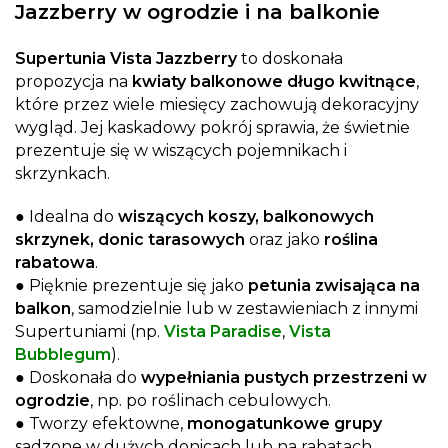
Jazzberry w ogrodzie i na balkonie
Supertunia Vista Jazzberry
to doskonała
propozycja na
kwiaty balkonowe długo kwitnące
,
które przez wiele miesięcy zachowują dekoracyjny
wygląd. Jej kaskadowy pokrój sprawia, że świetnie
prezentuje się w wiszących pojemnikach i
skrzynkach.
● Idealna do
wiszących koszy, balkonowych
skrzynek, donic tarasowych
oraz jako
roślina
rabatowa
.
● Pięknie prezentuje się jako
petunia zwisająca na
balkon
, samodzielnie lub w zestawieniach z innymi
Supertuniami (np.
Vista Paradise
,
Vista
Bubblegum
).
● Doskonała do
wypełniania pustych przestrzeni w
ogrodzie
, np. po roślinach cebulowych.
● Tworzy efektowne,
monogatunkowe grupy
sadzone w dużych donicach lub na rabatach.