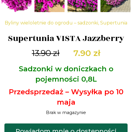
Byliny wieloletnie do ogrodu – sadzonki
,
Supertunia
Supertunia VISTA Jazzberry
Pierwotna
Aktual
13.90
zł
7.90
zł
cena
cena
Sadzonki w doniczkach o
wynosiła:
wynosi:
pojemności 0,8L
13.90 zł.
7.90 zł.
Przedsprzedaż – Wysyłka po 10
maja
Brak w magazynie
Powiadom mnie o dostępności