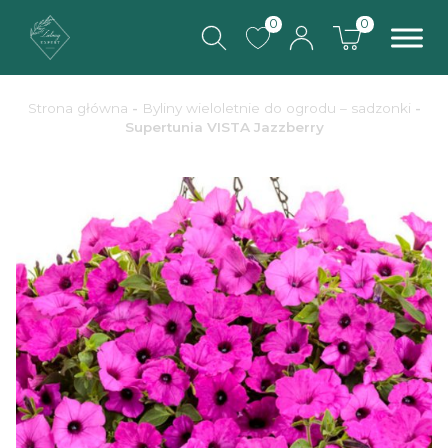
0
0
Strona główna
-
Byliny wieloletnie do ogrodu – sadzonki
-
Supertunia VISTA Jazzberry