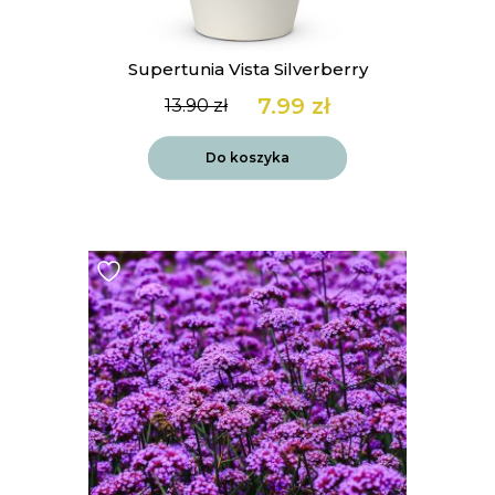
Supertunia Vista Silverberry
7.99
zł
13.90
zł
Pierwotna
Aktualna
cena
cena
wynosiła:
wynosi:
Do koszyka
13.90 zł.
7.99 zł.