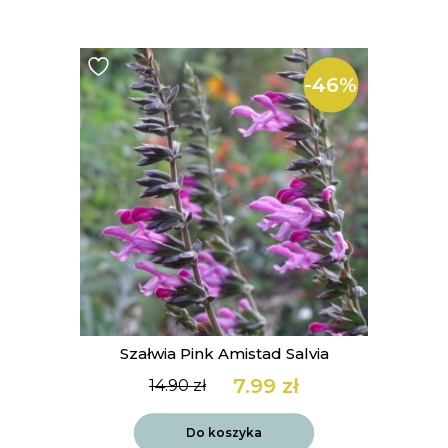
-46%
Szałwia Pink Amistad Salvia
7.99
zł
14.90
zł
Pierwotna
Aktualna
cena
cena
wynosiła:
wynosi:
Do koszyka