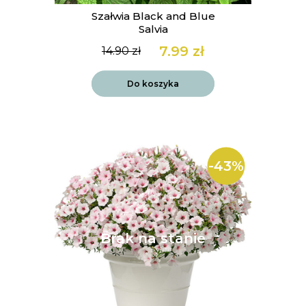
Szałwia Black and Blue
Salvia
7.99
zł
14.90
zł
Pierwotna
Aktualna
cena
cena
wynosiła:
wynosi:
Do koszyka
14.90 zł.
7.99 zł.
-43%