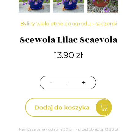
Byliny wieloletnie do ogrodu – sadzonki
Scewola Lilac Scaevola
13.90
zł
-
+
ilość
Scewola
Lilac
Dodaj do koszyka
Scaevola
Najniższa cena - ostatnie 30 dni - przed obniżką:
13.90
zł