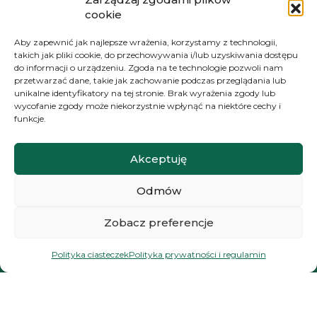
Polityka prywatności i regulamin
cookie
Newsletter
Aby zapewnić jak najlepsze wrażenia, korzystamy z technologii,
takich jak pliki cookie, do przechowywania i/lub uzyskiwania dostępu
do informacji o urządzeniu. Zgoda na te technologie pozwoli nam
przetwarzać dane, takie jak zachowanie podczas przeglądania lub
NAWIGACJA
unikalne identyfikatory na tej stronie. Brak wyrażenia zgody lub
wycofanie zgody może niekorzystnie wpłynąć na niektóre cechy i
Moje konto
funkcje.
Koszyk
Akceptuję
Moje zamówienia
Odmów
KONTAKT
Zobacz preferencje
+48 572 784 930
Polityka ciasteczek
Polityka prywatności i regulamin
kontakt@zielonyexpert.pl