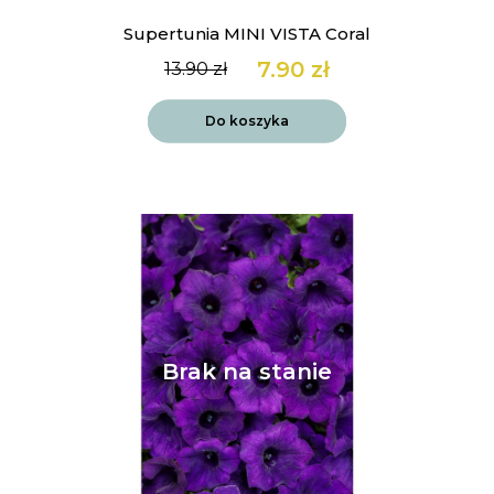
Supertunia MINI VISTA Coral
7.90
zł
13.90
zł
Pierwotna
Aktualna
cena
cena
wynosiła:
wynosi:
Do koszyka
13.90 zł.
7.90 zł.