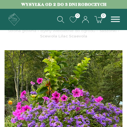
WYSYŁKA OD 2 DO 3 DNI ROBOCZYCH
0
0
Strona główna
-
Byliny wieloletnie do ogrodu – sadzonki
-
Scewola Lilac Scaevola