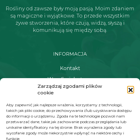
Rośliny od zawsze były moją pasją. Moim zdaniem
są magiczne i wyjątkowe. To przede wszystkim
żywe stworzenia, które czują, widzą, słyszą i
komunikują się między sobą.
INFORMACJA
Kontakt
Wysyłka i dostawa
Zarządzaj zgodami plików
Polityka prywatności i regulamin
cookie
Newsletter
Aby zapewnić jak najlepsze wrażenia, korzystamy z technologii,
takich jak pliki cookie, do przechowywania i/lub uzyskiwania dostępu
do informacji o urządzeniu. Zgoda na te technologie pozwoli nam
przetwarzać dane, takie jak zachowanie podczas przeglądania lub
NAWIGACJA
unikalne identyfikatory na tej stronie. Brak wyrażenia zgody lub
wycofanie zgody może niekorzystnie wpłynąć na niektóre cechy i
Moje konto
funkcje.