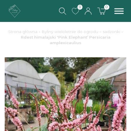
0
0
Strona główna
-
Byliny wieloletnie do ogrodu – sadzonki
-
Rdest himalajski 'Pink Elephant’ Persicaria
amplexicaulius