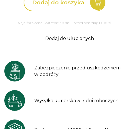
Dodaj do koszyka
'Pink
Elephant'
Persicaria
amplexicaulius
Najniższa cena - ostatnie 30 dni - przed obniżką:
19.90
zł
Dodaj do ulubionych
Zabezpieczenie przed uszkodzeniem
w podróży
Wysyłka kurierska 3-7 dni roboczych