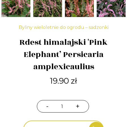
Byliny wieloletnie do ogrodu – sadzonki
Rdest himalajski 'Pink
Elephant’ Persicaria
amplexicaulius
19.90
zł
-
+
ilość
Rdest
himalajski