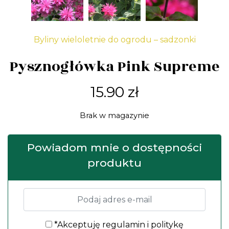
Byliny wieloletnie do ogrodu – sadzonki
Pysznogłówka Pink Supreme
15.90
zł
Brak w magazynie
Powiadom mnie o dostępności
produktu
*Akceptuję
regulamin
i
politykę