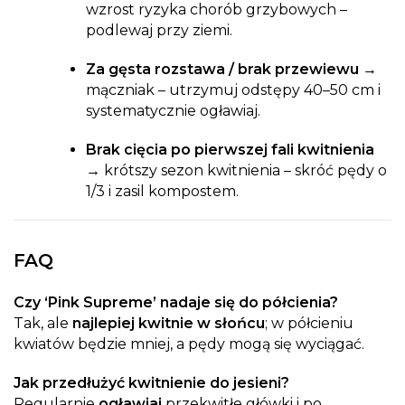
wzrost ryzyka chorób grzybowych –
podlewaj przy ziemi.
Za gęsta rozstawa / brak przewiewu →
mączniak – utrzymuj odstępy 40–50 cm i
systematycznie ogławiaj.
Brak cięcia po pierwszej fali kwitnienia
→
krótszy sezon kwitnienia – skróć pędy o
1/3 i zasil kompostem.
FAQ
Czy ‘Pink Supreme’ nadaje się do półcienia?
Tak, ale
najlepiej kwitnie w słońcu
; w półcieniu
kwiatów będzie mniej, a pędy mogą się wyciągać.
Jak przedłużyć kwitnienie do jesieni?
Regularnie
ogławiaj
przekwitłe główki i po