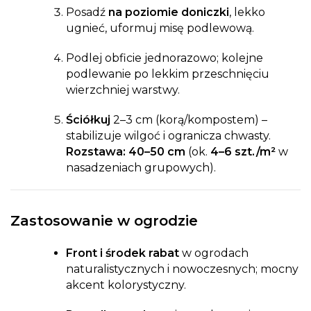
Posadź
na poziomie doniczki
, lekko
ugnieć, uformuj misę podlewową.
Podlej obficie jednorazowo; kolejne
podlewanie po lekkim przeschnięciu
wierzchniej warstwy.
Ściółkuj
2–3 cm (korą/kompostem) –
stabilizuje wilgoć i ogranicza chwasty.
Rozstawa:
40–50 cm
(ok.
4–6 szt./m²
w
nasadzeniach grupowych).
Zastosowanie w ogrodzie
Front i środek rabat
w ogrodach
naturalistycznych i nowoczesnych; mocny
akcent kolorystyczny.