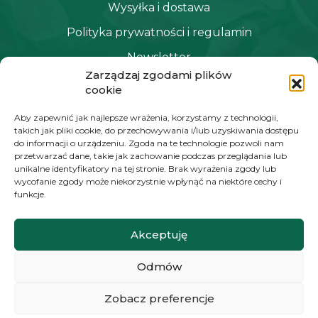
Wysyłka i dostawa
Polityka prywatności i regulamin
Newsletter
Zarządzaj zgodami plików
cookie
NAWIGACJA
Aby zapewnić jak najlepsze wrażenia, korzystamy z technologii,
takich jak pliki cookie, do przechowywania i/lub uzyskiwania dostępu
Moje konto
do informacji o urządzeniu. Zgoda na te technologie pozwoli nam
przetwarzać dane, takie jak zachowanie podczas przeglądania lub
Koszyk
unikalne identyfikatory na tej stronie. Brak wyrażenia zgody lub
wycofanie zgody może niekorzystnie wpłynąć na niektóre cechy i
Moje zamówienia
funkcje.
Akceptuję
KONTAKT
Odmów
+48 572 784 930
kontakt@zielonyexpert.pl
Zobacz preferencje