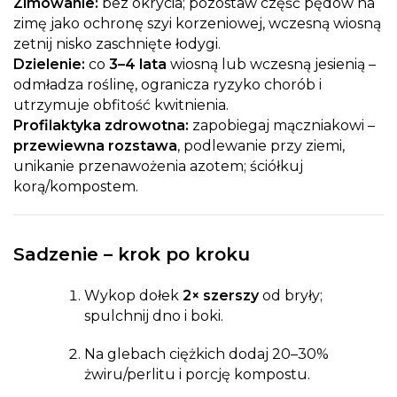
Zimowanie:
bez okrycia; pozostaw część pędów na
zimę jako ochronę szyi korzeniowej, wczesną wiosną
zetnij nisko zaschnięte łodygi.
Dzielenie:
co
3–4 lata
wiosną lub wczesną jesienią –
odmładza roślinę, ogranicza ryzyko chorób i
utrzymuje obfitość kwitnienia.
Profilaktyka zdrowotna:
zapobiegaj mączniakowi –
przewiewna rozstawa
, podlewanie przy ziemi,
unikanie przenawożenia azotem; ściółkuj
korą/kompostem.
Sadzenie – krok po kroku
Wykop dołek
2× szerszy
od bryły;
spulchnij dno i boki.
Na glebach ciężkich dodaj 20–30%
żwiru/perlitu i porcję kompostu.