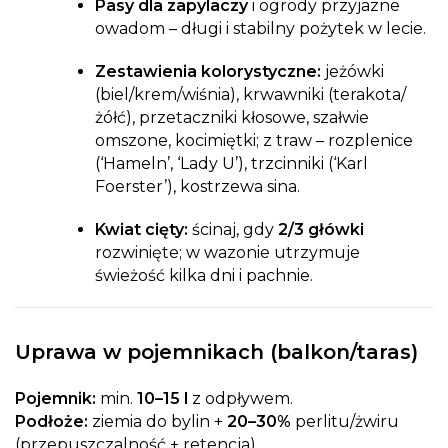
Pasy dla zapylaczy
i ogrody przyjazne
owadom – długi i stabilny pożytek w lecie.
Zestawienia kolorystyczne:
jeżówki
(biel/krem/wiśnia), krwawniki (terakota/
żółć), przetaczniki kłosowe, szałwie
omszone, kocimiętki; z traw – rozplenice
(‘Hameln’, ‘Lady U’), trzcinniki (‘Karl
Foerster’), kostrzewa sina.
Kwiat cięty:
ścinaj, gdy
2/3 główki
rozwinięte; w wazonie utrzymuje
świeżość kilka dni i pachnie.
Uprawa w pojemnikach (balkon/taras)
Pojemnik:
min.
10–15 l
z odpływem.
Podłoże:
ziemia do bylin +
20–30%
perlitu/żwiru
(przepuszczalność + retencja).