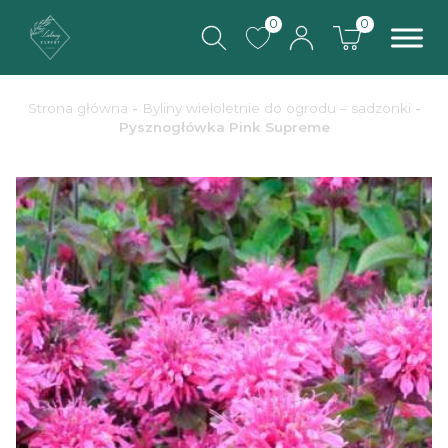
0
0
Strona główna
-
Byliny wieloletnie do ogrodu – sadzonki
-
Pysznogłówka Pink Supreme