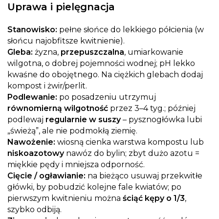
Uprawa i pielęgnacja
Stanowisko:
pełne słońce do lekkiego półcienia (w
słońcu najobfitsze kwitnienie).
Gleba:
żyzna,
przepuszczalna
, umiarkowanie
wilgotna, o dobrej pojemności wodnej; pH lekko
kwaśne do obojętnego. Na ciężkich glebach dodaj
kompost i żwir/perlit.
Podlewanie:
po posadzeniu utrzymuj
równomierną wilgotność
przez 3–4 tyg.; później
podlewaj
regularnie w suszy
– pysznogłówka lubi
„świeżą”, ale nie podmokłą ziemię.
Nawożenie:
wiosną cienka warstwa kompostu lub
niskoazotowy
nawóz do bylin; zbyt dużo azotu =
miękkie pędy i mniejsza odporność.
Cięcie / ogławianie:
na bieżąco usuwaj przekwitłe
główki, by pobudzić kolejne fale kwiatów; po
pierwszym kwitnieniu można
ściąć kępy o 1/3
,
szybko odbiją.