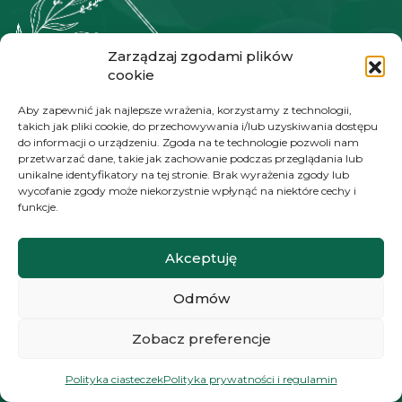
SOCIAL MEDIA
Zarządzaj zgodami plików
cookie
Aby zapewnić jak najlepsze wrażenia, korzystamy z technologii,
takich jak pliki cookie, do przechowywania i/lub uzyskiwania dostępu
do informacji o urządzeniu. Zgoda na te technologie pozwoli nam
przetwarzać dane, takie jak zachowanie podczas przeglądania lub
unikalne identyfikatory na tej stronie. Brak wyrażenia zgody lub
wycofanie zgody może niekorzystnie wpłynąć na niektóre cechy i
Rośliny od zawsze były moją pasją. Moim zdaniem
funkcje.
są magiczne i wyjątkowe. To przede wszystkim
żywe stworzenia, które czują, widzą, słyszą i
Akceptuję
komunikują się między sobą.
Odmów
INFORMACJA
Zobacz preferencje
Kontakt
Polityka ciasteczek
Polityka prywatności i regulamin