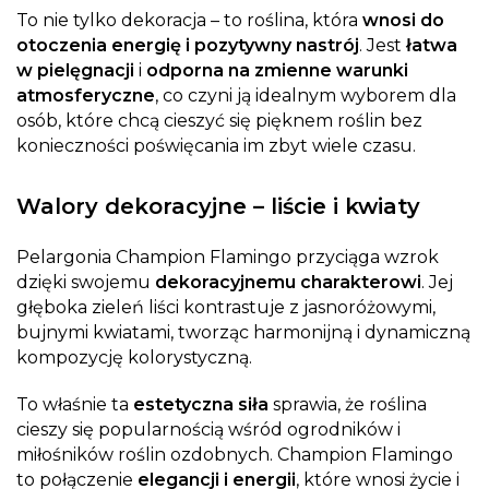
To nie tylko dekoracja – to roślina, która
wnosi do
otoczenia energię i pozytywny nastrój
. Jest
łatwa
w pielęgnacji
i
odporna na zmienne warunki
atmosferyczne
, co czyni ją idealnym wyborem dla
osób, które chcą cieszyć się pięknem roślin bez
konieczności poświęcania im zbyt wiele czasu.
Walory dekoracyjne – liście i kwiaty
Pelargonia Champion Flamingo przyciąga wzrok
dzięki swojemu
dekoracyjnemu charakterowi
. Jej
głęboka zieleń liści kontrastuje z jasnoróżowymi,
bujnymi kwiatami, tworząc harmonijną i dynamiczną
kompozycję kolorystyczną.
To właśnie ta
estetyczna siła
sprawia, że roślina
cieszy się popularnością wśród ogrodników i
miłośników roślin ozdobnych. Champion Flamingo
to połączenie
elegancji i energii
, które wnosi życie i