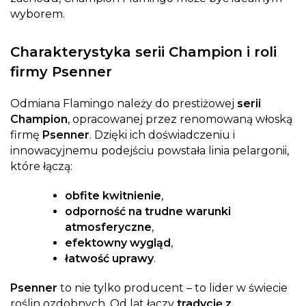
wyborem.
Charakterystyka serii Champion i roli
firmy Psenner
Odmiana Flamingo należy do prestiżowej
serii
Champion
, opracowanej przez renomowaną włoską
firmę
Psenner
. Dzięki ich doświadczeniu i
innowacyjnemu podejściu powstała linia pelargonii,
które łączą:
obfite kwitnienie
,
odporność na trudne warunki
atmosferyczne
,
efektowny wygląd
,
łatwość uprawy
.
Psenner
to nie tylko producent – to lider w świecie
roślin ozdobnych. Od lat łączy
tradycję z