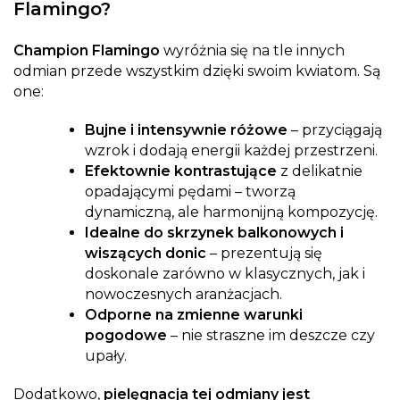
Flamingo?
Champion Flamingo
wyróżnia się na tle innych
odmian przede wszystkim dzięki swoim kwiatom. Są
one:
Bujne i intensywnie różowe
– przyciągają
wzrok i dodają energii każdej przestrzeni.
Efektownie kontrastujące
z delikatnie
opadającymi pędami – tworzą
dynamiczną, ale harmonijną kompozycję.
Idealne do skrzynek balkonowych i
wiszących donic
– prezentują się
doskonale zarówno w klasycznych, jak i
nowoczesnych aranżacjach.
Odporne na zmienne warunki
pogodowe
– nie straszne im deszcze czy
upały.
Dodatkowo,
pielęgnacja tej odmiany jest