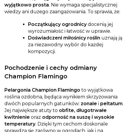
wyjątkowo prosta
. Nie wymaga specjalistycznej
wiedzy ani dużego zaangażowania. To sprawia, że:
Początkujący ogrodnicy
docenią jej
wyrozumiałość i łatwość w uprawie.
Doświadczeni miłośnicy roślin
uznają ją
za niezawodny wybór do każdej
kompozycji.
Pochodzenie i cechy odmiany
Champion Flamingo
Pelargonia Champion Flamingo
to wyjątkowa
roślina ozdobna, będąca wynikiem skrzyżowania
dwóch popularnych gatunków:
zonale
i
peltatum
.
Jej największe atuty to
obfite, długotrwałe
kwitnienie
oraz
odporność na suszę i wysokie
temperatury
. Dzięki tym cechom doskonale
sprawdza się zarówno w ogrodach, jak i na