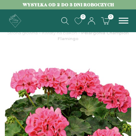
WYSYŁKA OD 2 DO 3 DNI ROBOCZYCH
0
0
Strona główna
-
Kwiaty na balkon
- Pelargonia Champion
Flamingo