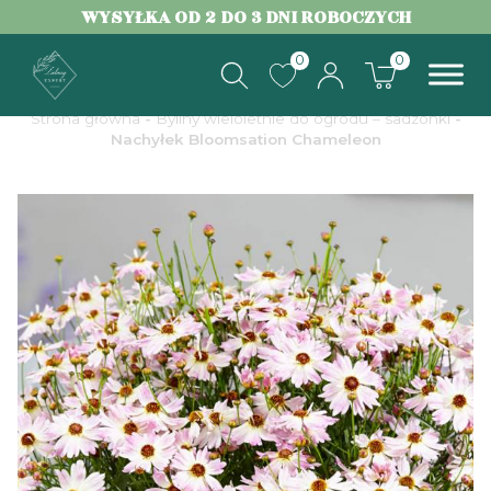
WYSYŁKA OD 2 DO 3 DNI ROBOCZYCH
0
0
Strona główna
-
Byliny wieloletnie do ogrodu – sadzonki
-
Nachyłek Bloomsation Chameleon