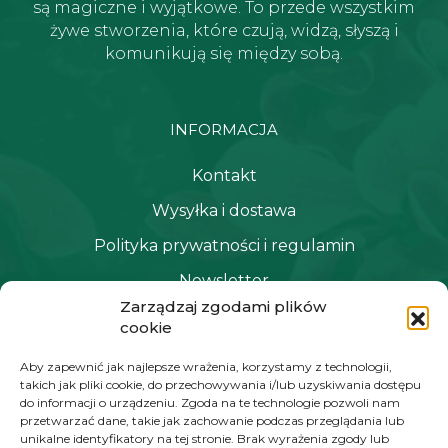
są magiczne i wyjątkowe. To przede wszystkim
żywe stworzenia, które czują, widzą, słyszą i
komunikują się między sobą.
INFORMACJA
Kontakt
Wysyłka i dostawa
Polityka prywatności i regulamin
Newsletter
Zarządzaj zgodami plików
cookie
NAWIGACJA
Aby zapewnić jak najlepsze wrażenia, korzystamy z technologii,
takich jak pliki cookie, do przechowywania i/lub uzyskiwania dostępu
Moje konto
do informacji o urządzeniu. Zgoda na te technologie pozwoli nam
przetwarzać dane, takie jak zachowanie podczas przeglądania lub
Koszyk
unikalne identyfikatory na tej stronie. Brak wyrażenia zgody lub