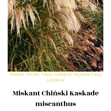
Miskant chiński
,
Trawy ozdobne
,
Wysokie trawy
ozdobne
Miskant Chiński Kaskade
miscanthus