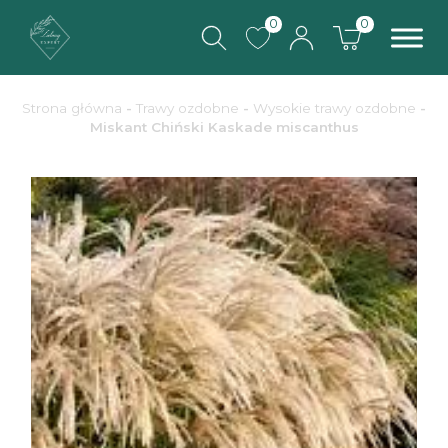
0
0
Strona główna
-
Trawy ozdobne
-
Wysokie trawy ozdobne
-
Miskant Chiński Kaskade miscanthus