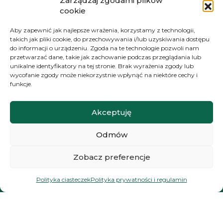
Zarządzaj zgodami plików
Polityka prywatności i regulamin
cookie
Newsletter
Aby zapewnić jak najlepsze wrażenia, korzystamy z technologii,
takich jak pliki cookie, do przechowywania i/lub uzyskiwania dostępu
do informacji o urządzeniu. Zgoda na te technologie pozwoli nam
przetwarzać dane, takie jak zachowanie podczas przeglądania lub
NAWIGACJA
unikalne identyfikatory na tej stronie. Brak wyrażenia zgody lub
wycofanie zgody może niekorzystnie wpłynąć na niektóre cechy i
Moje konto
funkcje.
Koszyk
Akceptuję
Moje zamówienia
Odmów
KONTAKT
Zobacz preferencje
+48 572 784 930
Polityka ciasteczek
Polityka prywatności i regulamin
kontakt@zielonyexpert.pl