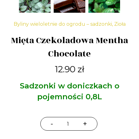
Byliny wieloletnie do ogrodu – sadzonki
,
Zioła
Mięta Czekoladowa Mentha
Chocolate
12.90
zł
Sadzonki w doniczkach o
pojemności 0,8L
-
+
ilość
Mięta