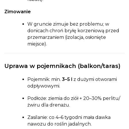
Zimowanie
W gruncie zimuje bez problemu; w
donicach chroń bryłę korzeniową przed
przemarzaniem (izolacja, osłonięte
miejsce).
Uprawa w pojemnikach (balkon/taras)
Pojemnik: min.
3–5 l
z dużymi otworami
odpływowymi.
Podłoże: ziemia do ziół + 20–30% perlitu/
żwiru dla drenażu.
Zasilanie: co 4–6 tygodni mała dawka
nawozu do roślin jadalnych.