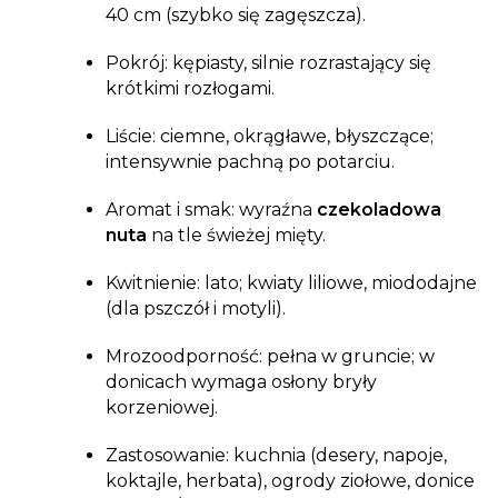
40 cm (szybko się zagęszcza).
Pokrój: kępiasty, silnie rozrastający się
krótkimi rozłogami.
Liście: ciemne, okrągławe, błyszczące;
intensywnie pachną po potarciu.
Aromat i smak: wyraźna
czekoladowa
nuta
na tle świeżej mięty.
Kwitnienie: lato; kwiaty liliowe, miododajne
(dla pszczół i motyli).
Mrozoodporność: pełna w gruncie; w
donicach wymaga osłony bryły
korzeniowej.
Zastosowanie: kuchnia (desery, napoje,
koktajle, herbata), ogrody ziołowe, donice