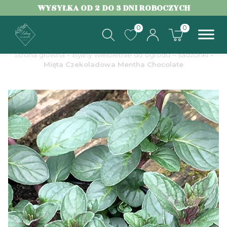
WYSYŁKA OD 2 DO 3 DNI ROBOCZYCH
0
0
Strona główna
-
Byliny wieloletnie do ogrodu – sadzonki
-
Mięta Czekoladowa Mentha Chocolate