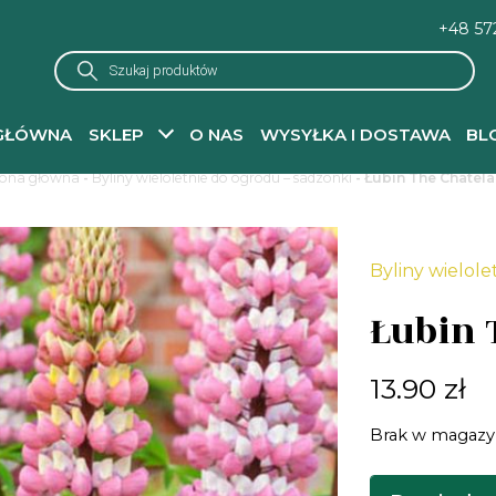
+48 57
Wyszukiwarka
produktów
GŁÓWNA
SKLEP
O NAS
WYSYŁKA I DOSTAWA
BL
rona główna
-
Byliny wieloletnie do ogrodu – sadzonki
- Łubin The Chatela
Byliny wielole
Łubin 
13.90
zł
Brak w magazy