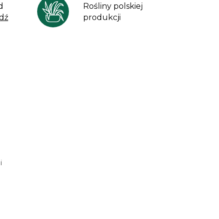
d
Rośliny polskiej
dź
produkcji
i