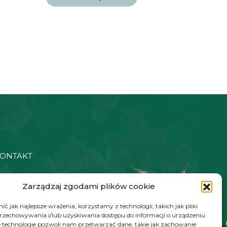
13.90 zł.
7.90 zł.
ONTAKT
48 572 784 930
Zarządzaj zgodami plików cookie
ontakt@zielonyexpert.pl
ć jak najlepsze wrażenia, korzystamy z technologii, takich jak pliki
przechowywania i/lub uzyskiwania dostępu do informacji o urządzeniu.
 technologie pozwoli nam przetwarzać dane, takie jak zachowanie