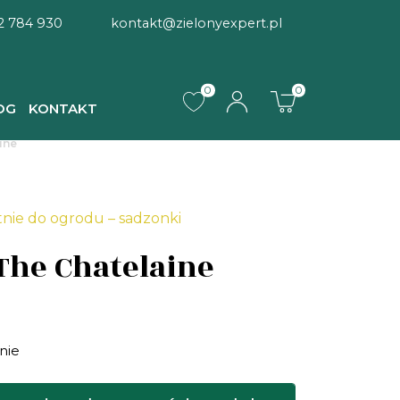
2 784 930
kontakt@zielonyexpert.pl
0
0
OG
KONTAKT
ine
tnie do ogrodu – sadzonki
The Chatelaine
nie