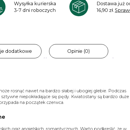
Wysyłka kurierska
Dostawa już o
3-7 dni roboczych
16,90 zł.
Spraw
cje dodatkowe
Opinie (0)
może rosnąć nawet na bardzo słabej i ubogiej glebie. Podczas
 sztywne niepokładające się pędy. Kwiatostany są bardzo duże 
 przypada na początek czerwca.
ne
kich oraz angielskich, romantycznych. Warto podkreślić, że w