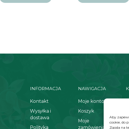
INFORMACJA
NAWIGACJA
K
Kontakt
Moje konto
+
Wysyłka i
Koszyk
k
dostawa
Aby zapewni
Moje
cookie, do 
Polityka
zamówienia
Zgoda na te