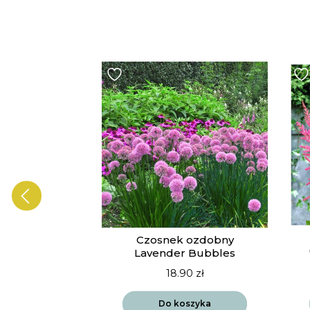
ia Vista
Czosnek ozdobny
drift
Lavender Bubbles
90
zł
18.90
zł
szyka
Do koszyka