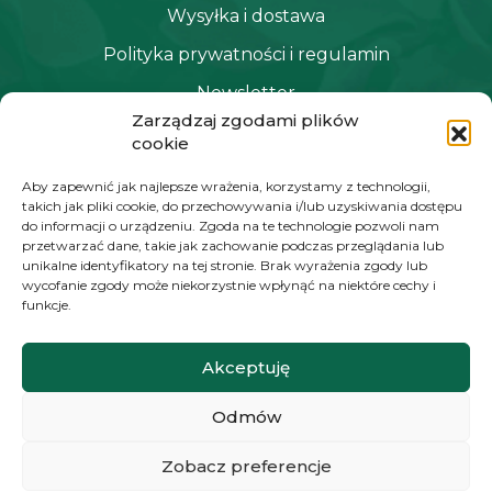
Wysyłka i dostawa
Polityka prywatności i regulamin
Newsletter
Zarządzaj zgodami plików
cookie
NAWIGACJA
Aby zapewnić jak najlepsze wrażenia, korzystamy z technologii,
takich jak pliki cookie, do przechowywania i/lub uzyskiwania dostępu
Moje konto
do informacji o urządzeniu. Zgoda na te technologie pozwoli nam
przetwarzać dane, takie jak zachowanie podczas przeglądania lub
Koszyk
unikalne identyfikatory na tej stronie. Brak wyrażenia zgody lub
wycofanie zgody może niekorzystnie wpłynąć na niektóre cechy i
Moje zamówienia
funkcje.
Akceptuję
KONTAKT
Odmów
+48 572 784 930
kontakt@zielonyexpert.pl
Zobacz preferencje