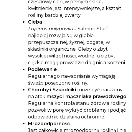
częściowy cień, w pełnym słońcu
kwitnienie jest intensywniejsze, a kształt
rośliny bardziej zwarty.
Gleba
Lupinus polyphyllus
'Salmon Star’
najlepiej rozwija się w glebie
przepuszczalnej, żyznej, bogatej w
składniki organiczne. Gleby o zbyt
wysokiej wilgotności, wodne lub zbyt
ciężkie mogą prowadzić do gnicia korzeni.
Podlewanie
Regularnego nawadniania wymagają
świeżo posadzone rośliny.
Choroby i Szkodniki
może być narażony
na atak
mszyc
i
mączniaka prawdziwego
.
Regularna kontrola stanu zdrowia rośliny
pozwoli w porę wykryć problemy i podjąć
odpowiednie działania ochronne.
Mrozoodporność
Jest całkowicie mrozoodporną rośliną i nie