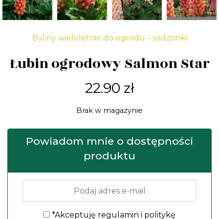
Byliny wieloletnie do ogrodu – sadzonki
Łubin ogrodowy Salmon Star
22.90
zł
Brak w magazynie
Powiadom mnie o dostępności
produktu
*Akceptuję
regulamin
i
politykę