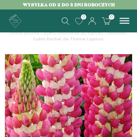
WYSYŁKA OD 2 DO 3 DNI ROBOCZYCH
0
0
Strona główna
-
Byliny wieloletnie do ogrodu – sadzonki
-
Łubin Rachel de Thame Lupinus