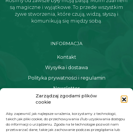
Rośliny od zawsze były moją pasją. Moim zdaniem
są magiczne i wyjątkowe. To przede wszystkim
żywe stworzenia, które czują, widzą, słyszą i
komunikują się między sobą.
INFORMACJA
Kontakt
Wysyłka i dostawa
Polityka prywatności i regulamin
Newsletter
Zarządzaj zgodami plików
cookie
NAWIGACJA
Aby zapewnić jak najlepsze wrażenia, korzystamy z technologii,
takich jak pliki cookie, do przechowywania i/lub uzyskiwania dostępu
Moje konto
do informacji o urządzeniu. Zgoda na te technologie pozwoli nam
przetwarzać dane, takie jak zachowanie podczas przeglądania lub
Koszyk