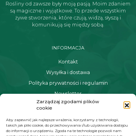
Rośliny od zawsze były moją pasją. Moim zdaniem
są magiczne i wyjątkowe. To przede wszystkim
żywe stworzenia, które czują, widzą, słyszą i
komunikują się między sobą.
INFORMACJA
Kontakt
Wysyłka i dostawa
Polityka prywatności i regulamin
Newsletter
Zarządzaj zgodami plików
cookie
NAWIGACJA
Aby zapewnić jak najlepsze wrażenia, korzystamy z technologii,
takich jak pliki cookie, do przechowywania i/lub uzyskiwania dostępu
Moje konto
do informacji o urządzeniu. Zgoda na te technologie pozwoli nam