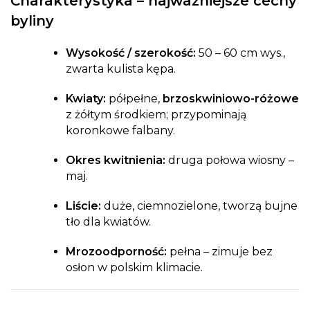
Charakterystyka – najważniejsze cechy
byliny
Wysokość / szerokość:
50 – 60 cm wys.,
zwarta kulista kępa.
Kwiaty:
półpełne,
brzoskwiniowo-różowe
z żółtym środkiem; przypominają
koronkowe falbany.
Okres kwitnienia:
druga połowa wiosny –
maj.
Liście:
duże, ciemnozielone, tworzą bujne
tło dla kwiatów.
Mrozoodporność:
pełna – zimuje bez
osłon w polskim klimacie.