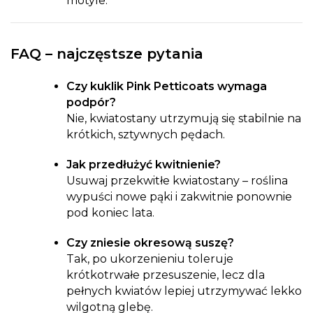
motyle.
FAQ – najczęstsze pytania
Czy kuklik Pink Petticoats wymaga
podpór?
Nie, kwiatostany utrzymują się stabilnie na
krótkich, sztywnych pędach.
Jak przedłużyć kwitnienie?
Usuwaj przekwitłe kwiatostany – roślina
wypuści nowe pąki i zakwitnie ponownie
pod koniec lata.
Czy zniesie okresową suszę?
Tak, po ukorzenieniu toleruje
krótkotrwałe przesuszenie, lecz dla
pełnych kwiatów lepiej utrzymywać lekko
wilgotną glebę.