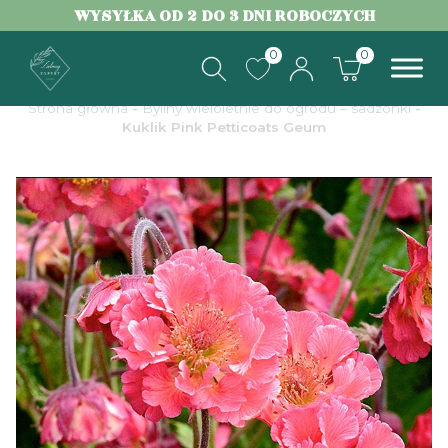
WYSYŁKA OD 2 DO 3 DNI ROBOCZYCH
0
0
Strona główna
-
Byliny wieloletnie do ogrodu – sadzonki
-
Kuklik Pink Petticoats Geum