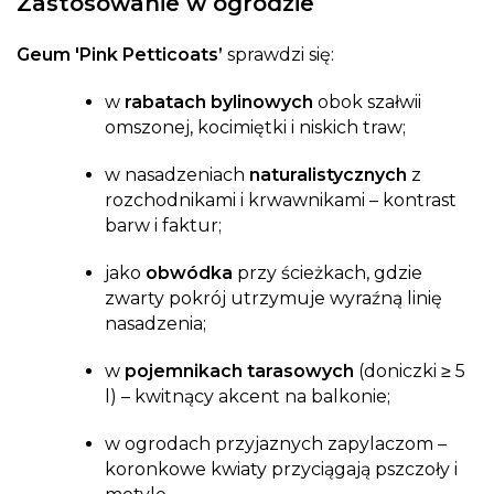
Zastosowanie w ogrodzie
Geum 'Pink Petticoats’
sprawdzi się:
w
rabatach bylinowych
obok szałwii
omszonej, kocimiętki i niskich traw;
w nasadzeniach
naturalistycznych
z
rozchodnikami i krwawnikami – kontrast
barw i faktur;
jako
obwódka
przy ścieżkach, gdzie
zwarty pokrój utrzymuje wyraźną linię
nasadzenia;
w
pojemnikach tarasowych
(doniczki ≥ 5
l) – kwitnący akcent na balkonie;
w ogrodach przyjaznych zapylaczom –
koronkowe kwiaty przyciągają pszczoły i