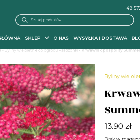
+48 57
Wyszukiwarka
produktów
GŁÓWNA
SKLEP
O NAS
WYSYŁKA I DOSTAWA
BL
a
-
Byliny wieloletnie do ogrodu – sadzonki
- Krwawnik pospolity Summer
Byliny wielole
Krwawn
Summe
13.90
zł
Brak w magazy