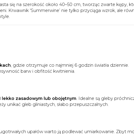
rasta się na szerokość około 40–50 cm, tworząc zwarte kępy, kt
ni. Krwawnik 'Summerwine’ nie tylko przyciąga wzrok, ale równ
tyle.
skach
, gdzie otrzymuje co najmniej 6 godzin światła dziennie.
sywność barw i obfitość kwitnienia.
pH lekko zasadowym lub obojętnym
. Idealne są gleby próchnic
ży unikać gleb gliniastych, słabo przepuszczalnych.
długotrwałych upałów warto ją podlewać umiarkowanie. Zbyt m