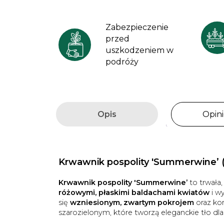
Zabezpieczenie
przed
uszkodzeniem w
podróży
Opis
Opini
Krwawnik pospolity 'Summerwine’ (A
Krwawnik pospolity 'Summerwine’
to trwała
różowymi, płaskimi baldachami kwiatów
i w
się
wzniesionym, zwartym pokrojem
oraz ko
szarozielonym, które tworzą eleganckie tło dl