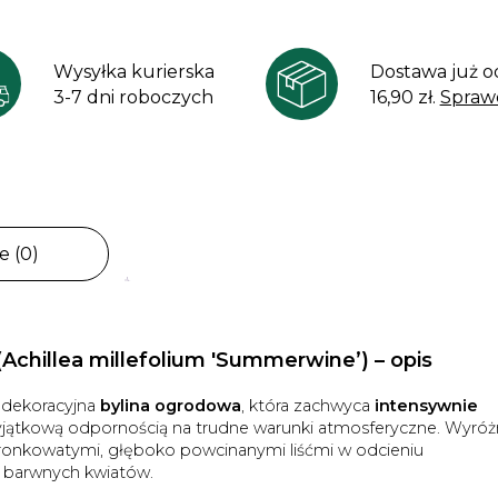
Wysyłka kurierska
Dostawa już o
3-7 dni roboczych
16,90 zł.
Spraw
e (0)
chillea millefolium 'Summerwine’) – opis
, dekoracyjna
bylina ogrodowa
, która zachwyca
intensywnie
yjątkową odpornością na trudne warunki atmosferyczne. Wyróż
ronkowatymi, głęboko powcinanymi liśćmi w odcieniu
a barwnych kwiatów.