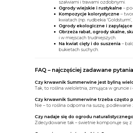
szałwiami i trawami ozdobnymi.
Ogrody wiejskie i rustykalne
– pod
Kompozycje kolorystyczne
– twor
kwiatach (np. rudbekia 'Goldsturm’
Ogrody ekologiczne i zapylające
Obrzeża rabat, ogrody skalne, sk
i w miejscach trudniejszych.
Na kwiat cięty i do suszenia
– bal
bukietach suchych.
FAQ – najczęściej zadawane pytani
Czy krwawnik Summerwine jest byliną wielo
Tak, to roślina wieloletnia, zimująca w gruncie
Czy krwawnik Summerwine trzeba często 
Nie – to roślina odporna na suszę, podlewanie
Czy nadaje się do ogrodu naturalistyczneg
Zdecydowanie tak – świetnie komponuje się z 