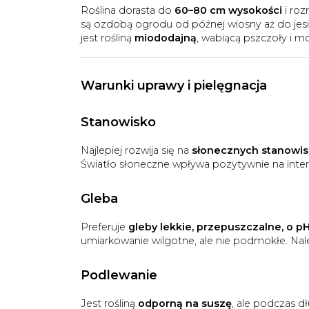
Roślina dorasta do
60–80 cm wysokości
i roz
są ozdobą ogrodu od późnej wiosny aż do jesie
jest rośliną
miododajną
, wabiącą pszczoły i mo
Warunki uprawy i pielęgnacja
Stanowisko
Najlepiej rozwija się na
słonecznych stanowi
Światło słoneczne wpływa pozytywnie na inten
Gleba
Preferuje
gleby lekkie, przepuszczalne, o 
umiarkowanie wilgotne, ale nie podmokłe. Nale
Podlewanie
Jest rośliną
odporną na suszę
, ale podczas 