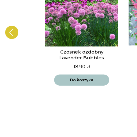
ia Vista
Czosnek ozdobny
drift
Lavender Bubbles
90
zł
18.90
zł
szyka
Do koszyka