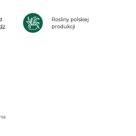
d
Rośliny polskiej
dź
produkcji
nia