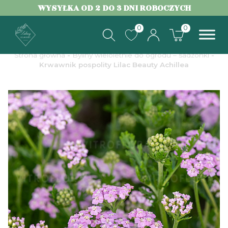
WYSYŁKA OD 2 DO 3 DNI ROBOCZYCH
0
0
Strona główna
-
Byliny wieloletnie do ogrodu – sadzonki
-
Krwawnik pospolity Lilac Beauty Achillea