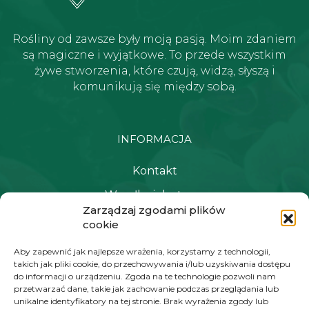
Rośliny od zawsze były moją pasją. Moim zdaniem
są magiczne i wyjątkowe. To przede wszystkim
żywe stworzenia, które czują, widzą, słyszą i
komunikują się między sobą.
INFORMACJA
Kontakt
Wysyłka i dostawa
Zarządzaj zgodami plików
Polityka prywatności i regulamin
cookie
Newsletter
Aby zapewnić jak najlepsze wrażenia, korzystamy z technologii,
takich jak pliki cookie, do przechowywania i/lub uzyskiwania dostępu
do informacji o urządzeniu. Zgoda na te technologie pozwoli nam
przetwarzać dane, takie jak zachowanie podczas przeglądania lub
NAWIGACJA
unikalne identyfikatory na tej stronie. Brak wyrażenia zgody lub