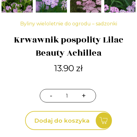
Byliny wieloletnie do ogrodu – sadzonki
Krwawnik pospolity Lilac
Beauty Achillea
13.90
zł
-
+
ilość
Krwawnik
pospolity
Dodaj do koszyka
Lilac
Beauty
Achillea