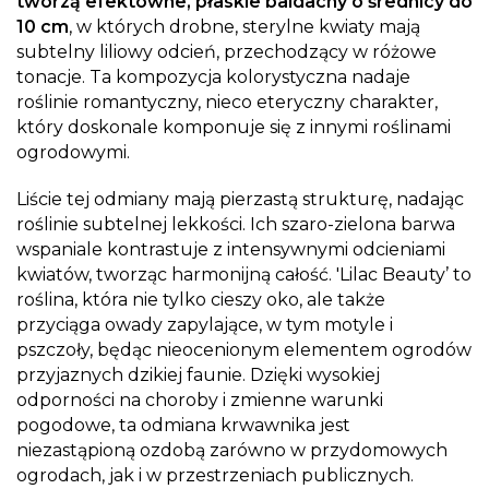
tworzą efektowne, płaskie baldachy o średnicy do
10 cm
, w których drobne, sterylne kwiaty mają
subtelny liliowy odcień, przechodzący w różowe
tonacje. Ta kompozycja kolorystyczna nadaje
roślinie romantyczny, nieco eteryczny charakter,
który doskonale komponuje się z innymi roślinami
ogrodowymi.
Liście tej odmiany mają pierzastą strukturę, nadając
roślinie subtelnej lekkości. Ich szaro-zielona barwa
wspaniale kontrastuje z intensywnymi odcieniami
kwiatów, tworząc harmonijną całość. 'Lilac Beauty’ to
roślina, która nie tylko cieszy oko, ale także
przyciąga owady zapylające, w tym motyle i
pszczoły, będąc nieocenionym elementem ogrodów
przyjaznych dzikiej faunie. Dzięki wysokiej
odporności na choroby i zmienne warunki
pogodowe, ta odmiana krwawnika jest
niezastąpioną ozdobą zarówno w przydomowych
ogrodach, jak i w przestrzeniach publicznych.