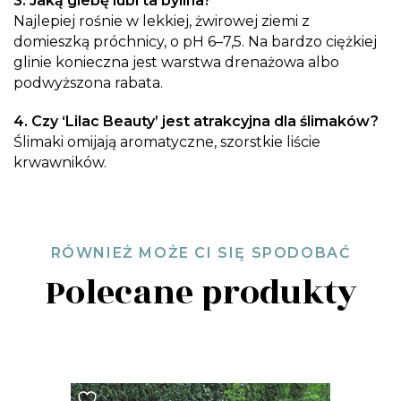
3. Jaką glebę lubi ta bylina?
Najlepiej rośnie w lekkiej, żwirowej ziemi z
domieszką próchnicy, o pH 6–7,5. Na bardzo ciężkiej
glinie konieczna jest warstwa drenażowa albo
podwyższona rabata.
4. Czy ‘Lilac Beauty’ jest atrakcyjna dla ślimaków?
Ślimaki omijają aromatyczne, szorstkie liście
krwawników.
RÓWNIEŻ MOŻE CI SIĘ SPODOBAĆ
Polecane produkty