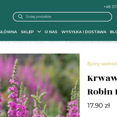
+48 57
Wyszukiwarka
produktów
GŁÓWNA
SKLEP
O NAS
WYSYŁKA I DOSTAWA
BL
-
Byliny wieloletnie do ogrodu – sadzonki
- Krwawnica pospolita Robin Ly
Byliny wielole
Krwawn
Robin 
17.90
zł