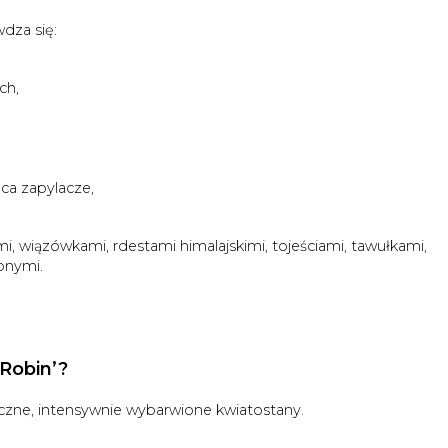
dza się:
ch,
ąca zapylacze,
i, wiązówkami, rdestami himalajskimi, tojeściami, tawułkami,
bnymi.
'Robin’?
liczne, intensywnie wybarwione kwiatostany.