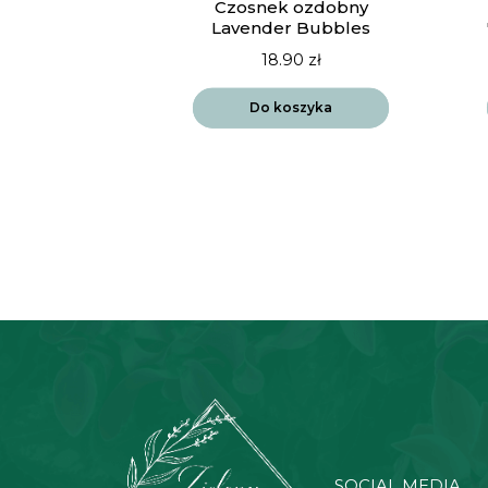
ia Vista
Czosnek ozdobny
drift
Lavender Bubbles
90
zł
18.90
zł
szyka
Do koszyka
SOCIAL MEDIA