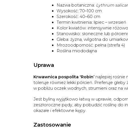
Nazwa botaniczna:
Lythrum salicar
Wysokość: 70–100 cm
Szerokość: 40–60 cm
Termin kwitnienia: lipiec – wrzesień
Kolor kwiatów: intensywnie różow
Stanowisko: słoneczne lub półcieni
Gleba: żyzna, wilgotna do umiarkow
Mrozoodporność: pełna (strefa 4)
Roślina miododajna
Uprawa
Krwawnica pospolita 'Robin’
najlepiej rośnie
toleruje również lekki półcień. Preferuje gleby
w pobliżu oczek wodnych, strumieni oraz na wi
Jest byliną wyjątkowo łatwą w uprawie, odpo
zeszłoroczne pędy, aby pobudzić roślinę do i
okazałe i efektowne kępy.
Zastosowanie