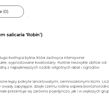
e (0)
m salicaria 'Robin’)
ługo kwitnąca bylina, która zachwyca intensywnie
e, wyprostowane kwiatostany. Kwitnie niezwykle obficie od
 jedną z najpiękniejszych ozdób wilgotnych rabat i ogrodów
zione kępy pokryte lancetowatymi, ciemnozielonymi liśćmi. Lic
ne owady zapylające, dzięki czemu roślina wspiera bioróżnorodn
onale prezentuje się zarówno pojedynczo, jak i w większych gru