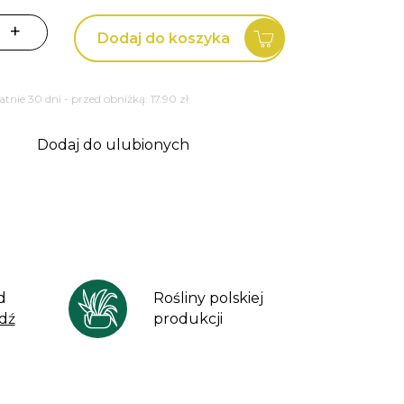
+
Dodaj do koszyka
tatnie 30 dni - przed obniżką:
17.90
zł
Dodaj do ulubionych
d
Rośliny polskiej
dź
produkcji