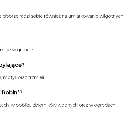
?
 ale dobrze radzi sobie również na umiarkowanie wilgotnych
imuje w gruncie.
pylające?
 motyli oraz trzmieli.
'Robin’?
batach, w pobliżu zbiorników wodnych oraz w ogrodach