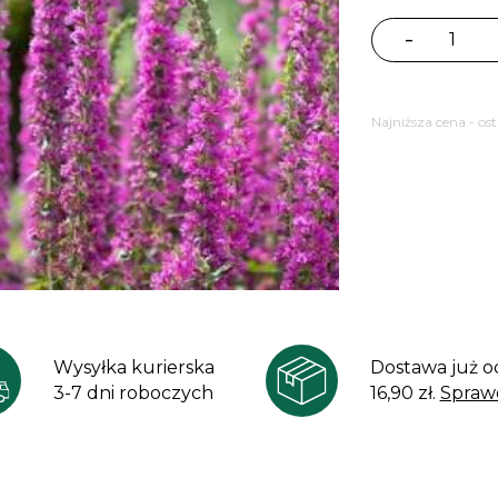
-
ilość
Krwawnica
pospolita
Najniższa cena - os
Robin
Lythrum
salicaria
Wysyłka kurierska
Dostawa już o
3-7 dni roboczych
16,90 zł.
Spraw