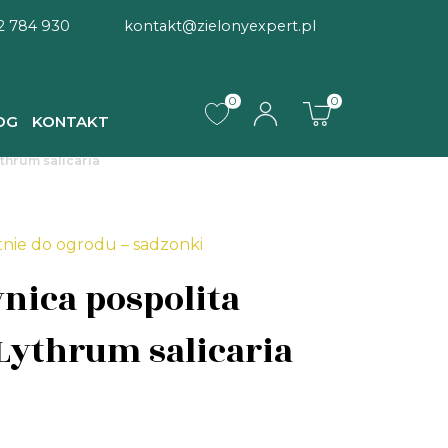
2 784 930
kontakt@zielonyexpert.pl
0
0
OG
KONTAKT
thrum salicaria
tnie do ogrodu – sadzonki
ica pospolita
Lythrum salicaria