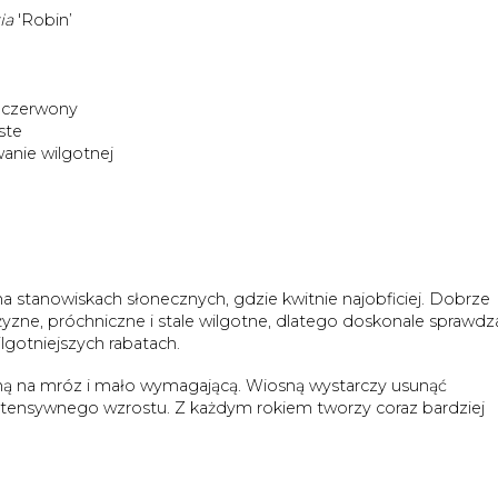
ia
'Robin’
oczerwony
ste
anie wilgotnej
 na stanowiskach słonecznych, gdzie kwitnie najobficiej. Dobrze
 żyzne, próchniczne i stale wilgotne, dlatego doskonale sprawdza
lgotniejszych rabatach.
rną na mróz i mało wymagającą. Wiosną wystarczy usunąć
ntensywnego wzrostu. Z każdym rokiem tworzy coraz bardziej