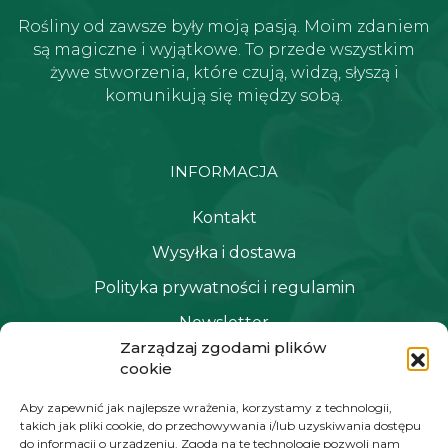
Rośliny od zawsze były moją pasją. Moim zdaniem
są magiczne i wyjątkowe. To przede wszystkim
żywe stworzenia, które czują, widzą, słyszą i
komunikują się między sobą.
INFORMACJA
Kontakt
Wysyłka i dostawa
Polityka prywatności i regulamin
Newsletter
Zarządzaj zgodami plików
cookie
NAWIGACJA
Aby zapewnić jak najlepsze wrażenia, korzystamy z technologii,
takich jak pliki cookie, do przechowywania i/lub uzyskiwania dostępu
Moje konto
do informacji o urządzeniu. Zgoda na te technologie pozwoli nam