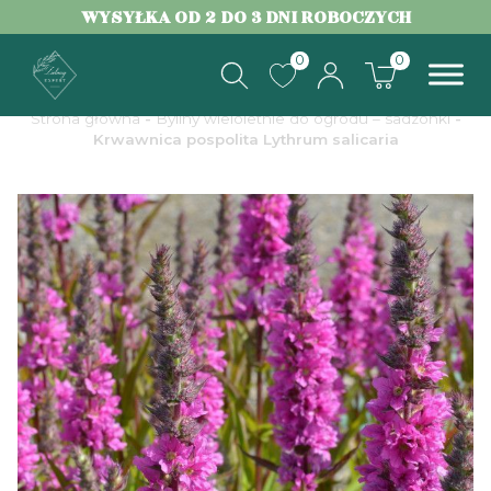
WYSYŁKA OD 2 DO 3 DNI ROBOCZYCH
0
0
Strona główna
-
Byliny wieloletnie do ogrodu – sadzonki
-
Krwawnica pospolita Lythrum salicaria