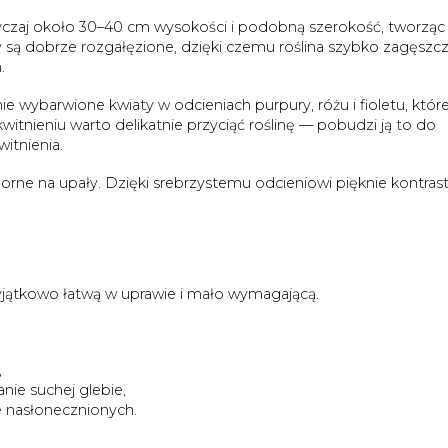
czaj około 30–40 cm wysokości i podobną szerokość, tworząc
y są dobrze rozgałęzione, dzięki czemu roślina szybko zagęszc
.
 wybarwione kwiaty w odcieniach purpury, różu i fioletu, któr
witnieniu warto delikatnie przyciąć roślinę — pobudzi ją to do
itnienia.
porne na upały. Dzięki srebrzystemu odcieniowi pięknie kontrast
wyjątkowo łatwą w uprawie i mało wymagającą.
,
nie suchej glebie,
e nasłonecznionych.