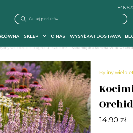
+48 57
Wyszukiwarka
produktów
GŁÓWNA
SKLEP
O NAS
WYSYŁKA I DOSTAWA
BL
Byliny wieloletnie do ogrodu – sadzonki
- Kocimiętka Serena Wild Orchid
Byliny wielole
Kocimi
Orchid
14.90
zł