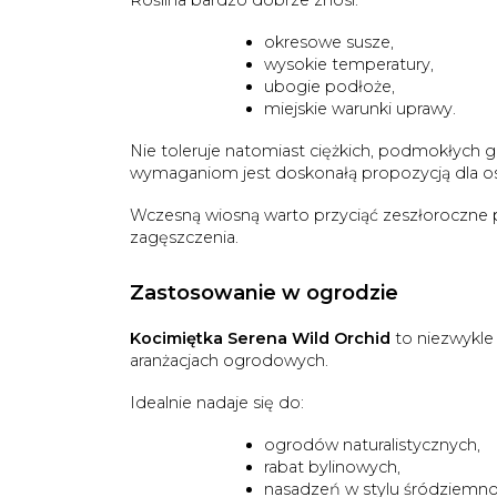
Roślina bardzo dobrze znosi:
okresowe susze,
wysokie temperatury,
ubogie podłoże,
miejskie warunki uprawy.
Nie toleruje natomiast ciężkich, podmokłych g
wymaganiom jest doskonałą propozycją dla osó
Wczesną wiosną warto przyciąć zeszłoroczne pę
zagęszczenia.
Zastosowanie w ogrodzie
Kocimiętka Serena Wild Orchid
to niezwykle 
aranżacjach ogrodowych.
Idealnie nadaje się do:
ogrodów naturalistycznych,
rabat bylinowych,
nasadzeń w stylu śródziemn