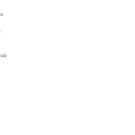
za
e
ują