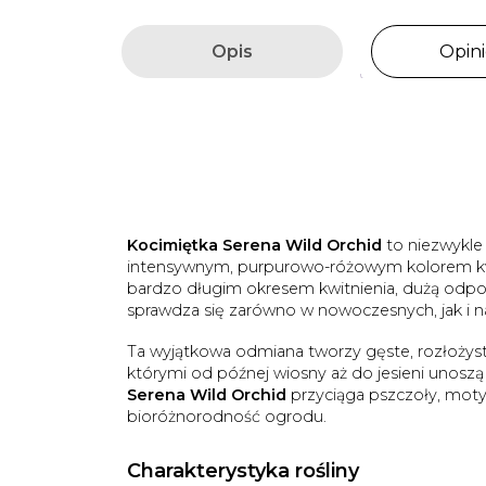
Opis
Opini
Kocimiętka Serena Wild Orchid
to niezwykle
intensywnym, purpurowo-różowym kolorem kw
bardzo długim okresem kwitnienia, dużą odpor
sprawdza się zarówno w nowoczesnych, jak i n
Ta wyjątkowa odmiana tworzy gęste, rozłożyst
którymi od późnej wiosny aż do jesieni unoszą s
Serena Wild Orchid
przyciąga pszczoły, motyl
bioróżnorodność ogrodu.
Charakterystyka rośliny