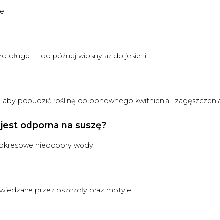
e.
o długo — od późnej wiosny aż do jesieni.
ć, aby pobudzić roślinę do ponownego kwitnienia i zagęszczenia
 jest odporna na suszę?
a okresowe niedobory wody.
dwiedzane przez pszczoły oraz motyle.