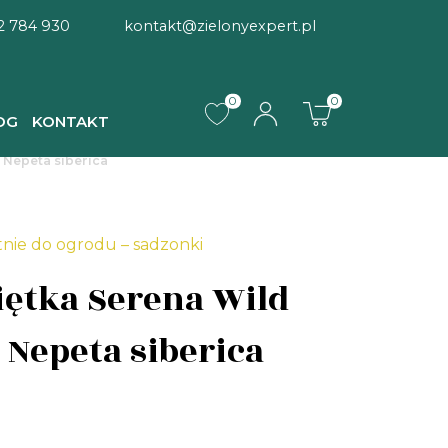
2 784 930
kontakt@zielonyexpert.pl
0
0
OG
KONTAKT
 Nepeta siberica
tnie do ogrodu – sadzonki
ętka Serena Wild
 Nepeta siberica