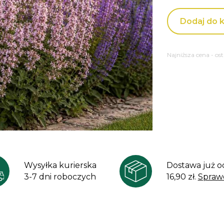
Dodaj do 
Najniższa cena - os
Wysyłka kurierska
Dostawa już o
3-7 dni roboczych
16,90 zł.
Spraw