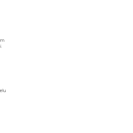
kim
.
elu