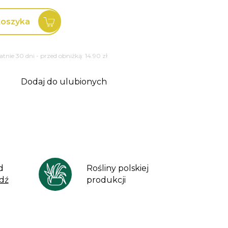
koszyka
tatnie 30 dni - przed obniżką:
14.90
zł
Dodaj do ulubionych
d
Rośliny polskiej
dź
produkcji