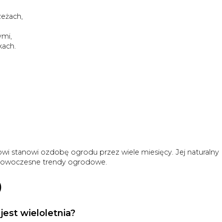
zeżach,
ymi,
kach.
owi stanowi ozdobę ogrodu przez wiele miesięcy. Jej naturalny
w nowoczesne trendy ogrodowe.
)
jest wieloletnia?