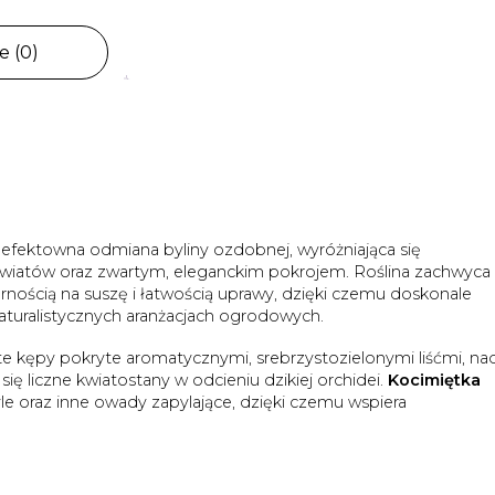
e (0)
 efektowna odmiana byliny ozdobnej, wyróżniająca się
iatów oraz zwartym, eleganckim pokrojem. Roślina zachwyca
nością na suszę i łatwością uprawy, dzięki czemu doskonale
aturalistycznych aranżacjach ogrodowych.
e kępy pokryte aromatycznymi, srebrzystozielonymi liśćmi, na
ię liczne kwiatostany w odcieniu dzikiej orchidei.
Kocimiętka
e oraz inne owady zapylające, dzięki czemu wspiera