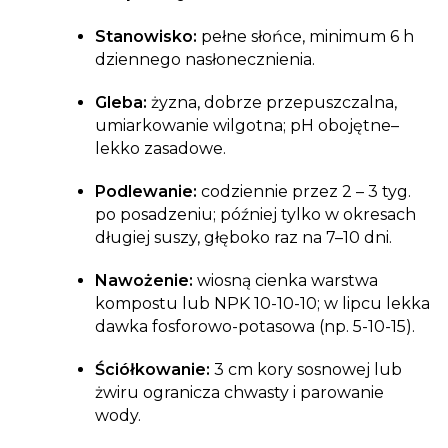
Stanowisko:
pełne słońce, minimum 6 h
dziennego nasłonecznienia.
Gleba:
żyzna, dobrze przepuszczalna,
umiarkowanie wilgotna; pH obojętne–
lekko zasadowe.
Podlewanie:
codziennie przez 2 – 3 tyg.
po posadzeniu; później tylko w okresach
długiej suszy, głęboko raz na 7–10 dni.
Nawożenie:
wiosną cienka warstwa
kompostu lub NPK 10-10-10; w lipcu lekka
dawka fosforowo-potasowa (np. 5-10-15).
Ściółkowanie:
3 cm kory sosnowej lub
żwiru ogranicza chwasty i parowanie
wody.