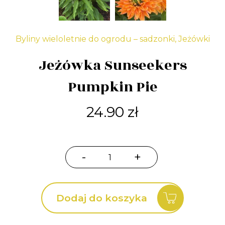
Byliny wieloletnie do ogrodu – sadzonki
,
Jeżówki
Jeżówka Sunseekers
Pumpkin Pie
24.90
zł
-
+
ilość
Jeżówka
Sunseekers
Dodaj do koszyka
Pumpkin
Pie