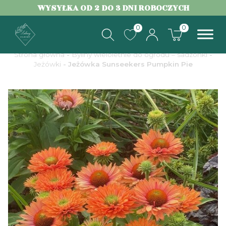
WYSYŁKA OD 2 DO 3 DNI ROBOCZYCH
0
0
Strona główna
-
Byliny wieloletnie do ogrodu – sadzonki
-
Jeżówki
- Jeżówka Sunseekers Pumpkin Pie