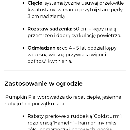
Cięcie:
systematycznie usuwaj przekwitłe
kwiatostany; w marcu przytnij stare pędy
3 cm nad ziemią.
Rozstaw sadzenia:
50 cm – kępy mają
przestrzeń i dobrą cyrkulację powietrza.
Odmładzanie:
co 4 – 5 lat podział kępy
wczesną wiosną przywraca wigor i
obfitość kwitnienia.
Zastosowanie w ogrodzie
‘Pumpkin Pie’ wprowadza do rabat ciepłe, jesienne
nuty już od początku lata.
Rabaty preriowe z rudbekią ‘Goldsturm’ i
rozplenicą ‘Hameln’ – harmonijny miks
żółci, pomarańczy i beżowych kłosów.