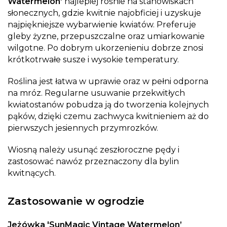
Watermelon’
najlepiej rośnie na stanowiskach
słonecznych, gdzie kwitnie najobficiej i uzyskuje
najpiękniejsze wybarwienie kwiatów. Preferuje
gleby żyzne, przepuszczalne oraz umiarkowanie
wilgotne. Po dobrym ukorzenieniu dobrze znosi
krótkotrwałe susze i wysokie temperatury.
Roślina jest łatwa w uprawie oraz w pełni odporna
na mróz. Regularne usuwanie przekwitłych
kwiatostanów pobudza ją do tworzenia kolejnych
pąków, dzięki czemu zachwyca kwitnieniem aż do
pierwszych jesiennych przymrozków.
Wiosną należy usunąć zeszłoroczne pędy i
zastosować nawóz przeznaczony dla bylin
kwitnących.
Zastosowanie w ogrodzie
Jeżówka 'SunMagic Vintage Watermelon’