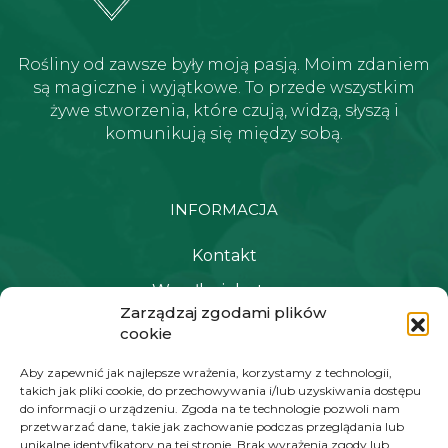
Rośliny od zawsze były moją pasją. Moim zdaniem
są magiczne i wyjątkowe. To przede wszystkim
żywe stworzenia, które czują, widzą, słyszą i
komunikują się między sobą.
INFORMACJA
Kontakt
Wysyłka i dostawa
Zarządzaj zgodami plików
Polityka prywatności i regulamin
cookie
Newsletter
Aby zapewnić jak najlepsze wrażenia, korzystamy z technologii,
takich jak pliki cookie, do przechowywania i/lub uzyskiwania dostępu
do informacji o urządzeniu. Zgoda na te technologie pozwoli nam
przetwarzać dane, takie jak zachowanie podczas przeglądania lub
NAWIGACJA
unikalne identyfikatory na tej stronie. Brak wyrażenia zgody lub