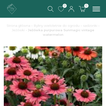
0
0
Strona główna
-
Byliny wieloletnie do ogrodu – sadzonki
-
Jeżówki
- Jeżówka purpurowa Sunmagic vintage
watermelon