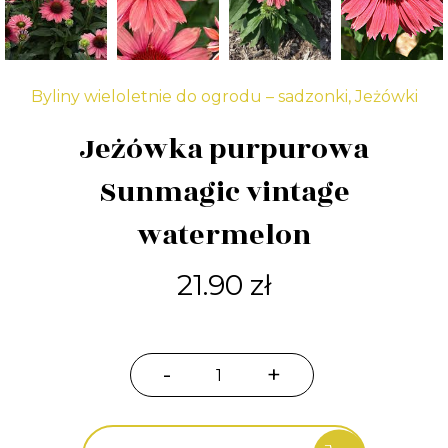
Byliny wieloletnie do ogrodu – sadzonki
,
Jeżówki
Jeżówka purpurowa
Sunmagic vintage
watermelon
21.90
zł
-
+
ilość
Jeżówka
purpurowa