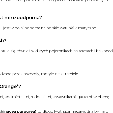
est mrozoodporna?
 jest w pełni odporna na polskie warunki klimatyczne.
ch?
entuje się również w dużych pojemnikach na tarasach i balkonac
edzane przez pszczoły, motyle oraz trzmiele.
 Orange’?
i, kocimiętkami, rudbekiami, krwawnikami, gaurami, werbeną
chinacea purpurea)
to długo kwitnąca, niezawodna bylina o