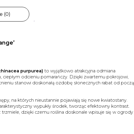
e (0)
ange’
chinacea purpurea)
to wyjątkowo atrakcyjna odmiana
 ciepłym odcieniu pomarańczy. Dzięki zwartemu pokrojowi,
ieniu stanowi doskonałą ozdobę słonecznych rabat od począ
py, na których nieustannie pojawiają się nowe kwiatostany.
rakterystyczny wypukły środek, tworząc efektowny kontrast.
z trzmiele, dzięki czemu roślina doskonale wpisuje się w ogrody