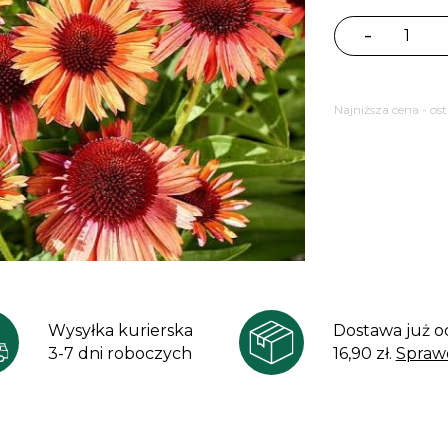
-
ilość
Jeżówka
purpurowa
Najniższa cena - os
Meditation
Orange
Wysyłka kurierska
Dostawa już o
3-7 dni roboczych
16,90 zł.
Spraw