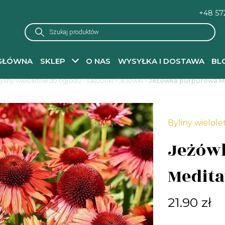
+48 57
Wyszukiwarka
produktów
GŁÓWNA
SKLEP
O NAS
WYSYŁKA I DOSTAWA
BL
yliny wieloletnie do ogrodu – sadzonki
-
Jeżówki
- Jeżówka purpurowa M
Byliny wielole
Jeżów
Medita
21.90
zł