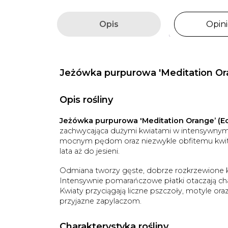
Opis
Opini
Jeżówka purpurowa 'Meditation Or
Opis rośliny
Jeżówka purpurowa 'Meditation Orange’ (E
zachwycająca dużymi kwiatami w intensywnym,
mocnym pędom oraz niezwykle obfitemu kwitn
lata aż do jesieni.
Odmiana tworzy gęste, dobrze rozkrzewione kę
Intensywnie pomarańczowe płatki otaczają cha
Kwiaty przyciągają liczne pszczoły, motyle ora
przyjazne zapylaczom.
Charakterystyka rośliny