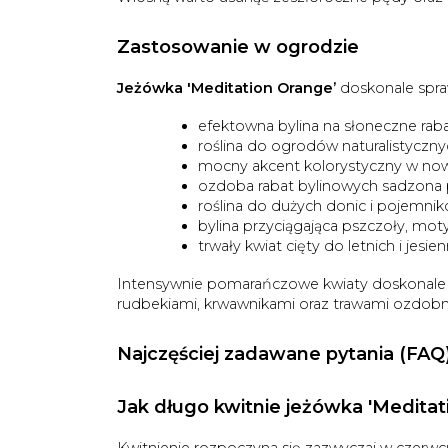
Zastosowanie w ogrodzie
Jeżówka 'Meditation Orange’
doskonale spraw
efektowna bylina na słoneczne raba
roślina do ogrodów naturalistyczny
mocny akcent kolorystyczny w no
ozdoba rabat bylinowych sadzona 
roślina do dużych donic i pojemnik
bylina przyciągająca pszczoły, motyl
trwały kwiat cięty do letnich i jesi
Intensywnie pomarańczowe kwiaty doskonale k
rudbekiami, krwawnikami oraz trawami ozdobn
Najczęściej zadawane pytania (FAQ
Jak długo kwitnie jeżówka 'Meditat
Kwitnienie rozpoczyna się zazwyczaj w czerwcu