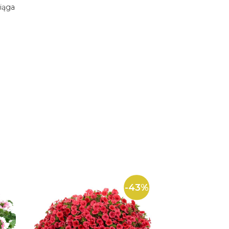
iąga
-43%