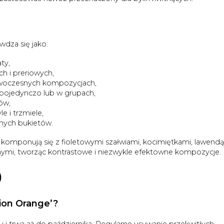
dza się jako:
ty,
ch i preriowych,
woczesnych kompozycjach,
pojedynczo lub w grupach,
ów,
e i trzmiele,
ennych bukietów.
omponują się z fioletowymi szałwiami, kocimiętkami, lawendą
ymi, tworząc kontrastowe i niezwykle efektowne kompozycje.
)
ion Orange’?
 i trwa aż do października. Regularne usuwanie przekwitłych