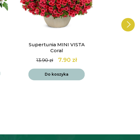
Supertunia MINI VISTA
Werbena 
Coral
Lol
7.90
zł
14
13.90
zł
Pierwotna
Aktualna
cena
cena
Do k
wynosiła:
wynosi:
Do koszyka
13.90 zł.
7.90 zł.