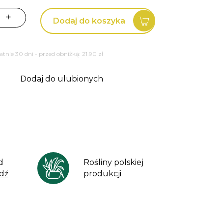
+
Dodaj do koszyka
tatnie 30 dni - przed obniżką:
21.90
zł
Dodaj do ulubionych
d
Rośliny polskiej
dź
produkcji