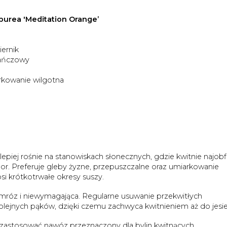
purea 'Meditation Orange’
iernik
rańczowy
arkowanie wilgotna
lepiej rośnie na stanowiskach słonecznych, gdzie kwitnie najobfi
olor. Preferuje gleby żyzne, przepuszczalne oraz umiarkowanie
i krótkotrwałe okresy suszy.
 mróz i niewymagająca. Regularne usuwanie przekwitłych
lejnych pąków, dzięki czemu zachwyca kwitnieniem aż do jesie
zastosować nawóz przeznaczony dla bylin kwitnących.