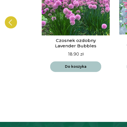
ia Vista
Czosnek ozdobny
drift
Lavender Bubbles
90
zł
18.90
zł
szyka
Do koszyka