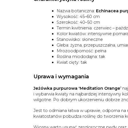
Nazwa botaniczna:
Echinacea pur
Wysokość: 45–60 cm
Szerokość: 40–50 cm
Termin kwitnienia: czerwiec – paźdz
Kolor kwiatów: intensywnie poma
Stanowisko: słoneczne
Gleba: żyzna, przepuszczalna, umi
Mrozoodporność: pełna
Roślina miododajna: tak
Kwiat cięty: tak
Uprawa i wymagania
Jeżówka purpurowa 'Meditation Orange’
naj
i wybarwia kwiaty na najbardziej intensywny k
wilgotne. Po dobrym ukorzenieniu dobrze znos
Jest to odmiana łatwa w uprawie, odporna na
kwiatostanów pobudza roślinę do tworzenia ko
Wiosną warto usunąć zeszłoroczne pędy oraz 