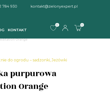
2 784 930
kontakt@zielonyexpert.pl
0
0
OG
KONTAKT
editation Orange
tnie do ogrodu – sadzonki
,
Jeżówki
ka purpurowa
tion Orange