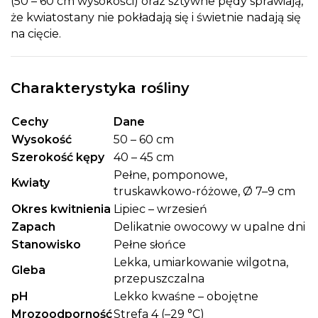
(50 – 60 cm wysokości) oraz sztywne pędy sprawiają,
że kwiatostany nie pokładają się i świetnie nadają się
na cięcie.
Charakterystyka rośliny
Cechy
Dane
Wysokość
50 – 60 cm
Szerokość kępy
40 – 45 cm
Pełne, pomponowe,
Kwiaty
truskawkowo-różowe, Ø 7–9 cm
Okres kwitnienia
Lipiec – wrzesień
Zapach
Delikatnie owocowy w upalne dni
Stanowisko
Pełne słońce
Lekka, umiarkowanie wilgotna,
Gleba
przepuszczalna
pH
Lekko kwaśne – obojętne
Mrozoodporność
Strefa 4 (–29 °C)