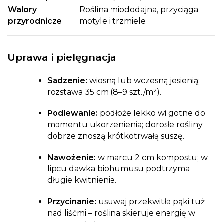
Walory
Roślina miododajna, przyciąga
przyrodnicze
motyle i trzmiele
Uprawa i pielęgnacja
Sadzenie:
wiosną lub wczesną jesienią;
rozstawa 35 cm (8–9 szt./m²).
Podlewanie:
podłoże lekko wilgotne do
momentu ukorzenienia; dorosłe rośliny
dobrze znoszą krótkotrwałą suszę.
Nawożenie:
w marcu 2 cm kompostu; w
lipcu dawka biohumusu podtrzyma
długie kwitnienie.
Przycinanie:
usuwaj przekwitłe pąki tuż
nad liśćmi – roślina skieruje energię w