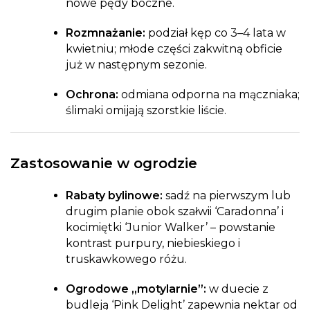
nowe pędy boczne.
Rozmnażanie:
podział kęp co 3–4 lata w
kwietniu; młode części zakwitną obficie
już w następnym sezonie.
Ochrona:
odmiana odporna na mączniaka;
ślimaki omijają szorstkie liście.
Zastosowanie w ogrodzie
Rabaty bylinowe:
sadź na pierwszym lub
drugim planie obok szałwii ‘Caradonna’ i
kocimiętki ‘Junior Walker’ – powstanie
kontrast purpury, niebieskiego i
truskawkowego różu.
Ogrodowe „motylarnie”:
w duecie z
budleją ‘Pink Delight’ zapewnia nektar od