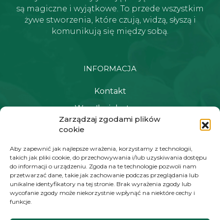
są magiczne i wyjątkowe. To przede wszystkim
żywe stworzenia, które czują, widzą, słyszą i
komunikują się między sobą.
INFORMACJA
Kontakt
Wysyłka i dostawa
Zarządzaj zgodami plików
Polityka prywatności i regulamin
cookie
Newsletter
Aby zapewnić jak najlepsze wrażenia, korzystamy z technologii,
takich jak pliki cookie, do przechowywania i/lub uzyskiwania dostępu
do informacji o urządzeniu. Zgoda na te technologie pozwoli nam
przetwarzać dane, takie jak zachowanie podczas przeglądania lub
NAWIGACJA
unikalne identyfikatory na tej stronie. Brak wyrażenia zgody lub
wycofanie zgody może niekorzystnie wpłynąć na niektóre cechy i
Moje konto
funkcje.
Koszyk