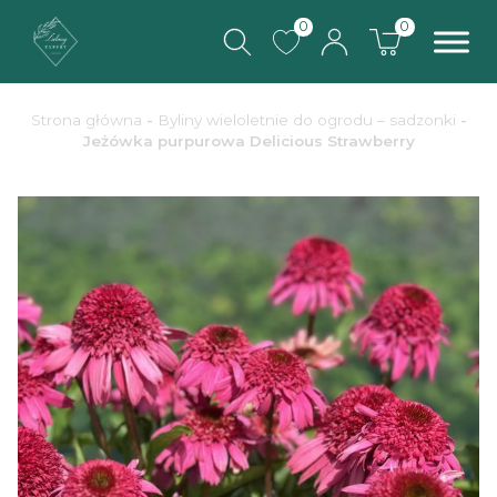
0
0
Strona główna
-
Byliny wieloletnie do ogrodu – sadzonki
-
Jeżówka purpurowa Delicious Strawberry