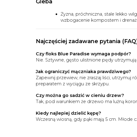
Gleba
Żyzna, próchniczna, stale lekko wil
wzbogacenie kompostem i drenaż z
Najczęściej zadawane pytania (FAQ
Czy floks Blue Paradise wymaga podpór?
Nie. Sztywne, gęsto ulistnione pędy utrzymuj
Jak ograniczyć mączniaka prawdziwego?
Zapewnij przewiew, nie zraszaj liści, utrzymuj
preparatem z wyciągu ze skrzypu.
Czy można go sadzić w cieniu drzew?
Tak, pod warunkiem że drzewo ma luźną koronę
Kiedy najlepiej dzielić kępę?
Wczesną wiosną, gdy pąki mają 5 cm. Młode częśc