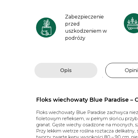
Zabezpieczenie
przed
uszkodzeniem w
podróży
Opis
Opini
Floks wiechowaty
Blue Paradise
– O
Floks wiechowaty Blue Paradise zachwyca niez
fioletowym refleksem, w pełnym słońcu przybi
granat. Gęste wiechy osadzone na mocnych, sz
Przy lekkim wietrze roślina roztacza delikatny
tworzy zwarte kępy wysokości 80 – 90 cm, nie