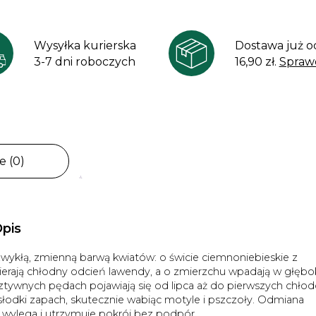
Wysyłka kurierska
Dostawa już o
3-7 dni roboczych
16,90 zł.
Spraw
e (0)
pis
wykłą, zmienną barwą kwiatów: o świcie ciemnoniebieskie z
erają chłodny odcień lawendy, a o zmierzchu wpadają w głębo
tywnych pędach pojawiają się od lipca aż do pierwszych chło
, słodki zapach, skutecznie wabiąc motyle i pszczoły. Odmiana
 wylega i utrzymuje pokrój bez podpór.