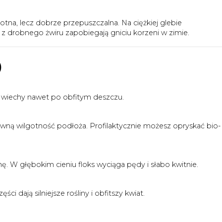
gotna, lecz dobrze przepuszczalna. Na ciężkiej glebie
 drobnego żwiru zapobiegają gniciu korzeni w zimie.
)
ą wiechy nawet po obfitym deszczu.
 równą wilgotność podłoża. Profilaktycznie możesz opryskać bio-
. W głębokim cieniu floks wyciąga pędy i słabo kwitnie.
i dają silniejsze rośliny i obfitszy kwiat.