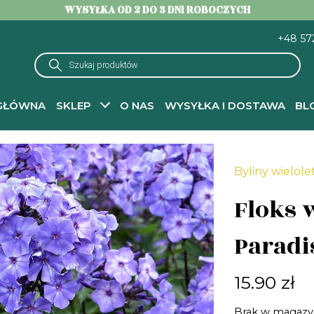
WYSYŁKA OD 2 DO 3 DNI ROBOCZYCH
+48 57
Wyszukiwarka
produktów
GŁÓWNA
SKLEP
O NAS
WYSYŁKA I DOSTAWA
BL
yliny wieloletnie do ogrodu – sadzonki
- Floks wiechowaty Blue Paradise
Byliny wielole
Floks 
Paradi
15.90
zł
Brak w magazy