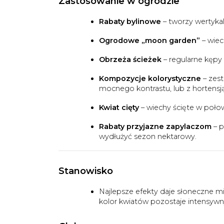
Zastosowanie w ogrodzie
Rabaty bylinowe
– tworzy wertykal
Ogrodowe „moon garden”
– wiec
Obrzeża ścieżek
– regularne kępy
Kompozycje kolorystyczne
– zest
mocnego kontrastu, lub z hortensją
Kwiat cięty
– wiechy ścięte w połow
Rabaty przyjazne zapylaczom
– p
wydłużyć sezon nektarowy.
Stanowisko
Najlepsze efekty daje słoneczne m
kolor kwiatów pozostaje intensywny