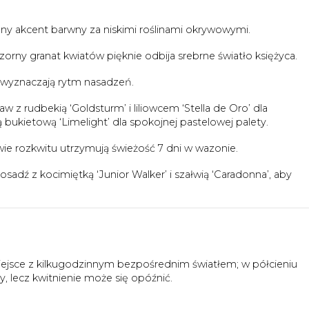
ny akcent barwny za niskimi roślinami okrywowymi.
zorny granat kwiatów pięknie odbija srebrne światło księżyca.
 wyznaczają rytm nasadzeń.
aw z rudbekią ‘Goldsturm’ i liliowcem ‘Stella de Oro’ dla
 bukietową ‘Limelight’ dla spokojnej pastelowej palety.
ie rozkwitu utrzymują świeżość 7 dni w wazonie.
osadź z kocimiętką ‘Junior Walker’ i szałwią ‘Caradonna’, aby
iejsce z kilkugodzinnym bezpośrednim światłem; w półcieniu
, lecz kwitnienie może się opóźnić.