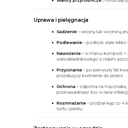
Walory przyrodnicze:
miododajny, 
Uprawa i pielęgnacja
Sadzenie
– wiosną lub wczesną jesi
Podlewanie
– podłoże stale lekko w
Nawożenie
– w marcu kompost + 
wieloskładnikowego o niskim azoci
Przycinanie
– po pierwszej fali kwi
przedłużysz kwitnienie do jesieni.
Ochrona
– odporna na mączniaka, 
przenawadniasz liści; w razie infek
Rozmnażanie
– podział kęp co 4 l
torfu i perlitu.