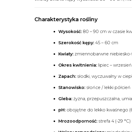
Charakterystyka rośliny
Wysokość:
80 – 90 cm w czasie kwi
Szerokość kępy:
45 – 60 cm
Kwiaty:
zmiennobarwne niebiesko-f
Okres kwitnienia:
lipiec – wrzesień
Zapach:
słodki, wyczuwalny w ciep
Stanowisko:
słońce / lekki półcień
Gleba:
żyzna, przepuszczalna, umi
pH:
obojętne do lekko kwaśnego (6,
Mrozoodporność:
strefa 4 (-29 °C)