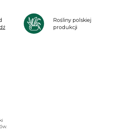
d
Rośliny polskiej
dź
produkcji
ki
dów.