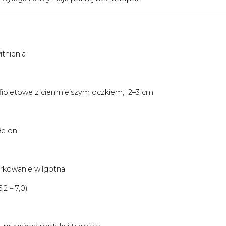
tnienia
ioletowe z ciemniejszym oczkiem, 2–3 cm
łe dni
arkowanie wilgotna
2 – 7,0)