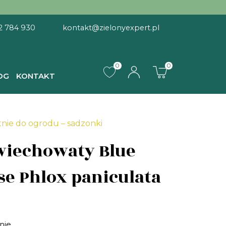
2 784 930
kontakt@zielonyexpert.pl
0
0
OG
KONTAKT
 Phlox paniculata
tnie do ogrodu – sadzonki
wiechowaty Blue
se Phlox paniculata
nie