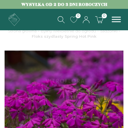
WYSYŁKA OD 2 DO 3 DNI ROBOCZYCH
0
0
Strona główna
-
Byliny wieloletnie do ogrodu – sadzonki
-
Floks szydlasty Spring Hot Pink