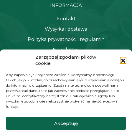
INFORMACJA
Kontakt
Wysyłka i dostawa
Polityka prywatności i regulamin
Newsletter
Zarządzaj zgodami plików
cookie
NAWIGACJA
Aby zapewnić jak najlepsze wrażenia, korzystamy z technologii,
takich jak pliki cookie, do przechowywania i/lub uzyskiwania dostępu
Moje konto
do informacji o urządzeniu. Zgoda na te technologie pozwoli nam
przetwarzać dane, takie jak zachowanie podczas przeglądania lub
Koszyk
unikalne identyfikatory na tej stronie. Brak wyrażenia zgody lub
wycofanie zgody może niekorzystnie wpłynąć na niektóre cechy i
Moje zamówienia
funkcje.
Akceptuję
KONTAKT