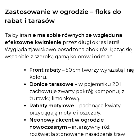
Zastosowanie w ogrodzie – floks do
rabat i tarasów
Ta bylina
nie ma sobie równych ze względu na
efektowne kwitnienie
przez długi okres letni!
Wygląda zjawiskowo posadzona obok róż, łącząc się
wspaniale z szeroką gamą kolorów i odmian.
Front rabaty
– 50 cm tworzy wyrazistą linię
koloru.
Donice tarasowe
– w pojemniku 20 l
zachowuje zwarty pokrój; komponuj z
żurawką limonkową.
Rabaty motylowe
– pachnące kwiaty
przyciągają motyle i pszczoły.
Neonowy akcent w ogrodzie
nowoczesnym
– intensywny róż
rozświetla stonowane nasadzenia traw.