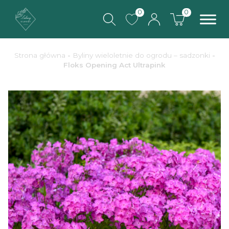
0
0
Strona główna
-
Byliny wieloletnie do ogrodu – sadzonki
-
Floks Opening Act Ultrapink