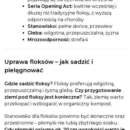
Seria Opening Act:
kwitnie wcześniej i
dłużej niż tradycyjne floksy, z wyższą
odpornością na choroby
Stanowisko:
pełne słońce, przewiew
Gleba:
wilgotna, przepuszczalna, żyzna
Mrozoodporność:
strefa 4
Uprawa floksów – jak sadzić i
pielęgnować
Gdzie sadzić floksy?
Floksy preferują wilgotną,
przepuszczalną i żyzną glebę.
Czy przygotowanie
ziemi pod floksy jest konieczne?
Tak, ziemię warto
przekopać i wzbogacić w organiczny kompost.
Stanowisko dla floksów powinno być słoneczne oraz
przestronne – płomyki nie lubią zbytniego ścisku.
Gdy płomyki osiągną ok. 20 cm wysokości warto je