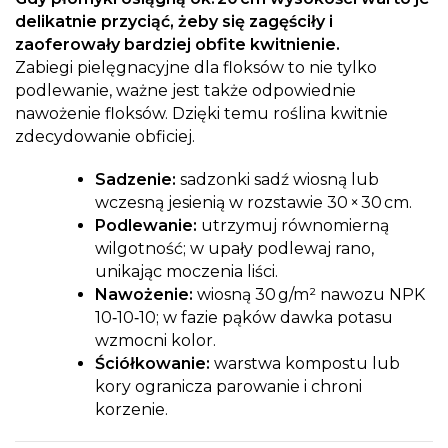
delikatnie przyciąć, żeby się zagęściły i
zaoferowały bardziej obfite kwitnienie.
Zabiegi pielęgnacyjne dla floksów to nie tylko
podlewanie, ważne jest także odpowiednie
nawożenie floksów. Dzięki temu roślina kwitnie
zdecydowanie obficiej.
Sadzenie:
sadzonki sadź wiosną lub
wczesną jesienią w rozstawie 30 × 30 cm.
Podlewanie:
utrzymuj równomierną
wilgotność; w upały podlewaj rano,
unikając moczenia liści.
Nawożenie:
wiosną 30 g/m² nawozu NPK
10‑10‑10; w fazie pąków dawka potasu
wzmocni kolor.
Ściółkowanie:
warstwa kompostu lub
kory ogranicza parowanie i chroni
korzenie.