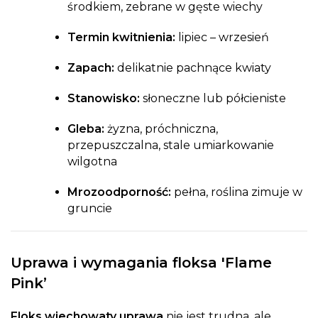
środkiem, zebrane w gęste wiechy
Termin kwitnienia:
lipiec – wrzesień
Zapach:
delikatnie pachnące kwiaty
Stanowisko:
słoneczne lub półcieniste
Gleba:
żyzna, próchniczna,
przepuszczalna, stale umiarkowanie
wilgotna
Mrozoodporność:
pełna, roślina zimuje w
gruncie
Uprawa i wymagania floksa 'Flame
Pink’
Floks wiechowaty uprawa
nie jest trudna, ale