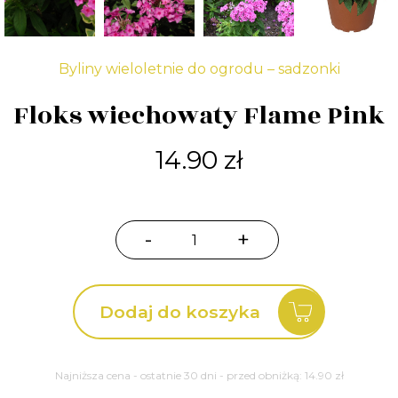
Byliny wieloletnie do ogrodu – sadzonki
Floks wiechowaty Flame Pink
14.90
zł
-
+
ilość
Floks
wiechowaty
Dodaj do koszyka
Flame
Pink
Najniższa cena - ostatnie 30 dni - przed obniżką:
14.90
zł