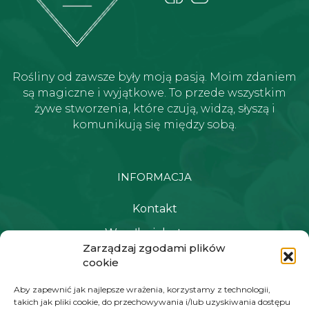
Rośliny od zawsze były moją pasją. Moim zdaniem
są magiczne i wyjątkowe. To przede wszystkim
żywe stworzenia, które czują, widzą, słyszą i
komunikują się między sobą.
INFORMACJA
Kontakt
Wysyłka i dostawa
Zarządzaj zgodami plików
Polityka prywatności i regulamin
cookie
Newsletter
Aby zapewnić jak najlepsze wrażenia, korzystamy z technologii,
takich jak pliki cookie, do przechowywania i/lub uzyskiwania dostępu