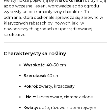
Kwiaty floksa pojawiają się w
środku lata
i utrzymują
aż do wczesnej jesieni, wprowadzając do ogrodu
wyrazisty kolor i romantyczny charakter. To
odmiana, która doskonale sprawdza się zarówno w
klasycznych rabatach bylinowych, jak i w
nowoczesnych ogrodach o uporządkowanej
strukturze.
Charakterystyka rośliny
Wysokość:
40–50 cm
Szerokość:
40 cm
Pokrój:
zwarty, krzaczasty
Liście:
lancetowate, ciemnozielone
Kwiaty:
duże, różowe z ciemniejszym