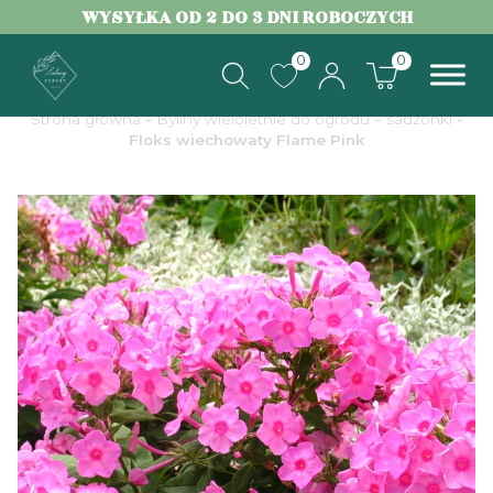
WYSYŁKA OD 2 DO 3 DNI ROBOCZYCH
0
0
Strona główna
-
Byliny wieloletnie do ogrodu – sadzonki
-
Floks wiechowaty Flame Pink