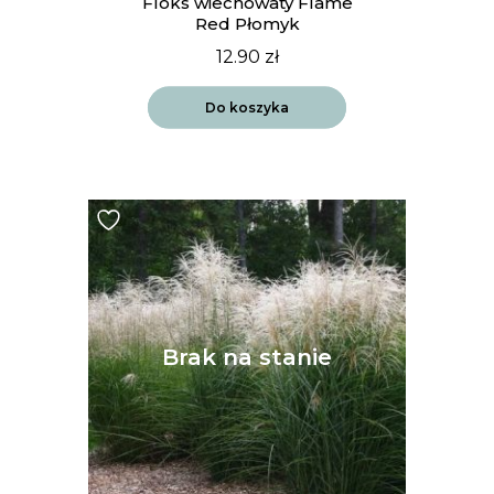
Floks wiechowaty Flame
Red Płomyk
12.90
zł
Do koszyka