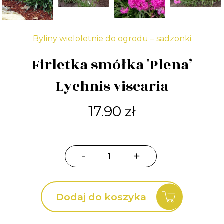
Byliny wieloletnie do ogrodu – sadzonki
Firletka smółka 'Plena’
Lychnis viscaria
17.90
zł
-
+
ilość
Firletka
smółka
Dodaj do koszyka
'Plena'
Lychnis
viscaria