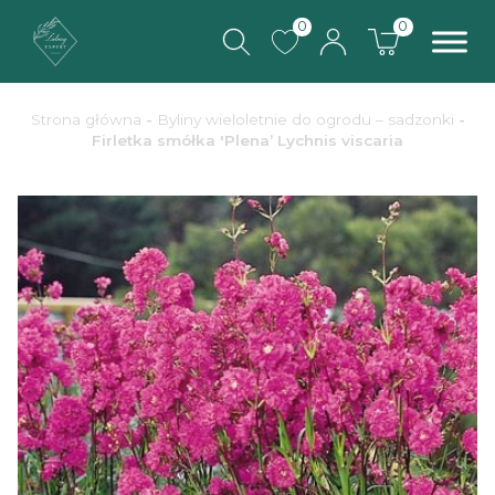
0
0
Strona główna
-
Byliny wieloletnie do ogrodu – sadzonki
-
Firletka smółka 'Plena’ Lychnis viscaria