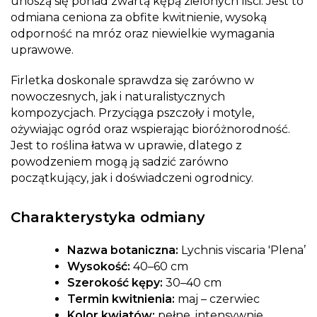
unoszą się ponad zwartą kępą zielonych liści. Jest to
odmiana ceniona za obfite kwitnienie, wysoką
odporność na mróz oraz niewielkie wymagania
uprawowe.
Firletka doskonale sprawdza się zarówno w
nowoczesnych, jak i naturalistycznych
kompozycjach. Przyciąga pszczoły i motyle,
ożywiając ogród oraz wspierając bioróżnorodność.
Jest to roślina łatwa w uprawie, dlatego z
powodzeniem mogą ją sadzić zarówno
początkujący, jak i doświadczeni ogrodnicy.
Charakterystyka odmiany
Nazwa botaniczna:
Lychnis viscaria 'Plena’
Wysokość:
40–60 cm
Szerokość kępy:
30–40 cm
Termin kwitnienia:
maj – czerwiec
Kolor kwiatów:
pełne, intensywnie