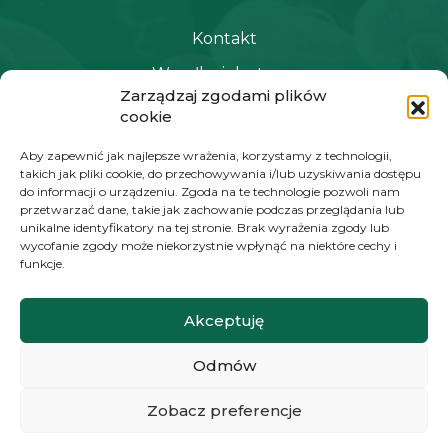
Kontakt
Wysyłka i dostawa
Zarządzaj zgodami plików
Polityka prywatności i regulamin
cookie
Newsletter
Aby zapewnić jak najlepsze wrażenia, korzystamy z technologii,
takich jak pliki cookie, do przechowywania i/lub uzyskiwania dostępu
do informacji o urządzeniu. Zgoda na te technologie pozwoli nam
przetwarzać dane, takie jak zachowanie podczas przeglądania lub
NAWIGACJA
unikalne identyfikatory na tej stronie. Brak wyrażenia zgody lub
wycofanie zgody może niekorzystnie wpłynąć na niektóre cechy i
Moje konto
funkcje.
Koszyk
Akceptuję
Moje zamówienia
Odmów
KONTAKT
Zobacz preferencje
+48 572 784 930