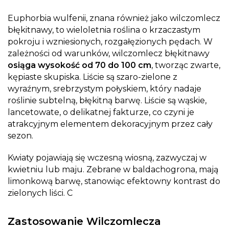
Euphorbia wulfenii, znana również jako wilczomlecz
błękitnawy, to wieloletnia roślina o krzaczastym
pokroju i wzniesionych, rozgałęzionych pędach. W
zależności od warunków, wilczomlecz błękitnawy
osiąga wysokość od 70 do 100 cm
, tworząc zwarte,
kępiaste skupiska. Liście są szaro-zielone z
wyraźnym, srebrzystym połyskiem, który nadaje
roślinie subtelną, błękitną barwę. Liście są wąskie,
lancetowate, o delikatnej fakturze, co czyni je
atrakcyjnym elementem dekoracyjnym przez cały
sezon.
Kwiaty pojawiają się wczesną wiosną, zazwyczaj w
kwietniu lub maju. Zebrane w baldachogrona, mają
limonkową barwę, stanowiąc efektowny kontrast do
zielonych liści. C
Zastosowanie Wilczomlecza