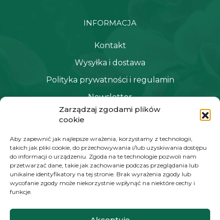
INFORMACJA
Kontakt
Wysyłka i dostawa
Polityka prywatności i regulamin
Newsletter
Zarządzaj zgodami plików
cookie
NAWIGACJA
Aby zapewnić jak najlepsze wrażenia, korzystamy z technologii,
takich jak pliki cookie, do przechowywania i/lub uzyskiwania dostępu
Moje konto
do informacji o urządzeniu. Zgoda na te technologie pozwoli nam
przetwarzać dane, takie jak zachowanie podczas przeglądania lub
Koszyk
unikalne identyfikatory na tej stronie. Brak wyrażenia zgody lub
wycofanie zgody może niekorzystnie wpłynąć na niektóre cechy i
Moje zamówienia
funkcje.
Akceptuję