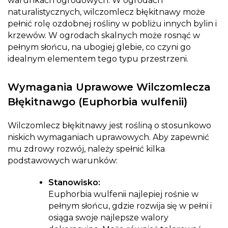
warunkach ogrodowych. W ogrodach
naturalistycznych, wilczomlecz błękitnawy może
pełnić rolę ozdobnej rośliny w pobliżu innych bylin i
krzewów. W ogrodach skalnych może rosnąć w
pełnym słońcu, na ubogiej glebie, co czyni go
idealnym elementem tego typu przestrzeni.
Wymagania Uprawowe Wilczomlecza
Błękitnawgo (Euphorbia wulfenii)
Wilczomlecz błękitnawy jest rośliną o stosunkowo
niskich wymaganiach uprawowych. Aby zapewnić
mu zdrowy rozwój, należy spełnić kilka
podstawowych warunków:
Stanowisko:
Euphorbia wulfenii najlepiej rośnie w
pełnym słońcu, gdzie rozwija się w pełni i
osiąga swoje najlepsze walory