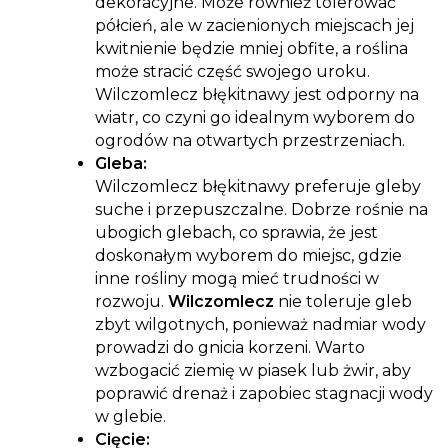
dekoracyjne. Może również tolerować
półcień, ale w zacienionych miejscach jej
kwitnienie będzie mniej obfite, a roślina
może stracić część swojego uroku.
Wilczomlecz błękitnawy jest odporny na
wiatr, co czyni go idealnym wyborem do
ogrodów na otwartych przestrzeniach.
Gleba:
Wilczomlecz błękitnawy preferuje gleby
suche i przepuszczalne. Dobrze rośnie na
ubogich glebach, co sprawia, że jest
doskonałym wyborem do miejsc, gdzie
inne rośliny mogą mieć trudności w
rozwoju.
Wilczomlecz
nie toleruje gleb
zbyt wilgotnych, ponieważ nadmiar wody
prowadzi do gnicia korzeni. Warto
wzbogacić ziemię w piasek lub żwir, aby
poprawić drenaż i zapobiec stagnacji wody
w glebie.
Cięcie: