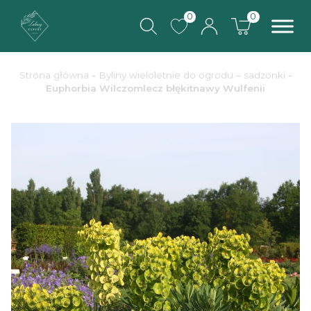
0
0
Strona główna
-
Byliny wieloletnie do ogrodu – sadzonki
-
Euphorbia Wilczomlecz błękitnawy Wulfenii