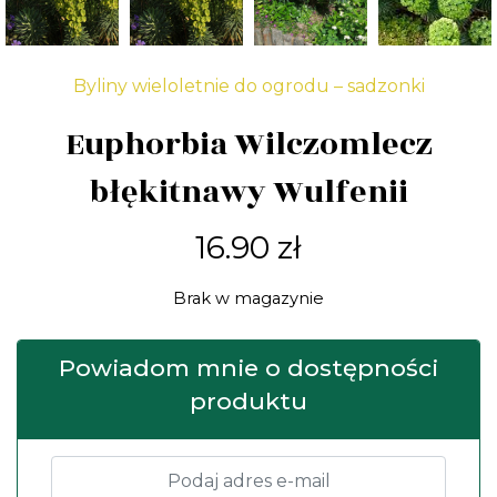
Byliny wieloletnie do ogrodu – sadzonki
Euphorbia Wilczomlecz
błękitnawy Wulfenii
16.90
zł
Brak w magazynie
Powiadom mnie o dostępności
produktu