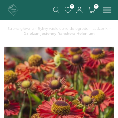
0
0
Strona główna
-
Byliny wieloletnie do ogrodu – sadzonki
-
Dzielżan jesienny Ranchera Helenium