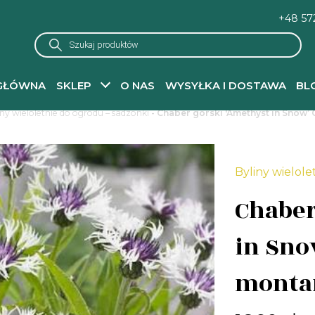
+48 57
Wyszukiwarka
produktów
GŁÓWNA
SKLEP
O NAS
WYSYŁKA I DOSTAWA
BL
iny wieloletnie do ogrodu – sadzonki
- Chaber górski 'Amethyst in Snow
Byliny wielole
Chaber
in Sno
monta