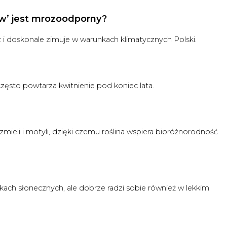
ow’ jest mrozoodporny?
z i doskonale zimuje w warunkach klimatycznych Polski.
zęsto powtarza kwitnienie pod koniec lata.
rzmieli i motyli, dzięki czemu roślina wspiera bioróżnorodność
wiskach słonecznych, ale dobrze radzi sobie również w lekkim