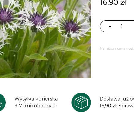
16.90
zł
-
ilość
Chaber
górski
Najniższa cena - os
'Amethyst
in
Snow'
Centaurea
montana
Wysyłka kurierska
Dostawa już o
3-7 dni roboczych
16,90 zł.
Spraw