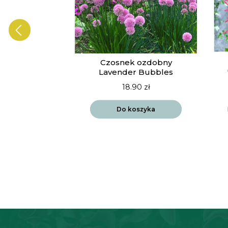
ia Vista
Czosnek ozdobny
drift
Lavender Bubbles
90
zł
18.90
zł
szyka
Do koszyka