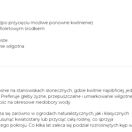
 (po przycięciu możliwe ponowne kwitnienie)
-fioletowym środkiem
iste
ie wilgotna
ośnie na stanowiskach słonecznych, gdzie kwitnie najobficiej, je
 Preferuje gleby żyzne, przepuszczalne i umiarkowanie wilgotne
ość na okresowe niedobory wody.
a się zarówno w ogrodach naturalistycznych, jak i klasycznych
sunąć kwiatostany lub przyciąć całą roślinę, co sprzyja
o pokroju. Co kilka lat zaleca się podział rozrośniętych kęp 