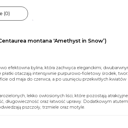
e (0)
(Centaurea montana 'Amethyst in Snow’)
wo efektowna bylina, która zachwyca eleganckimi, dwubarwny
ne płatki otaczają intensywnie purpurowo-fioletowy środek, two
ficie od maja do czerwca, a po usunięciu przekwitłych kwiatów
arozielonych, lekko owłosionych liści, które pozostają atrakcyjne
ość, długowieczność oraz łatwość uprawy. Dodatkowym atutem 
dwiedzają pszczoły, trzmiele oraz motyle.