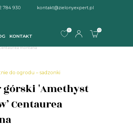
2 784 930
kontakt@zielonyexpert.pl
0
0
OG
KONTAKT
’ Centaurea montana
tnie do ogrodu – sadzonki
 górski 'Amethyst
w’ Centaurea
na