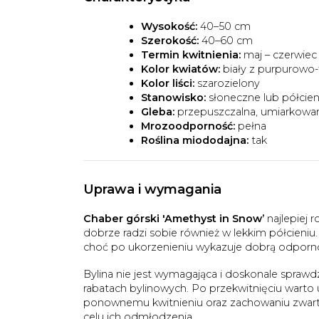
Wysokość:
40–50 cm
Szerokość:
40–60 cm
Termin kwitnienia:
maj – czerwiec
Kolor kwiatów:
biały z purpurowo
Kolor liści:
szarozielony
Stanowisko:
słoneczne lub półcien
Gleba:
przepuszczalna, umiarkowan
Mrozoodporność:
pełna
Roślina miododajna:
tak
Uprawa i wymagania
Chaber górski 'Amethyst in Snow’
najlepiej r
dobrze radzi sobie również w lekkim półcieniu.
choć po ukorzenieniu wykazuje dobrą odporn
Bylina nie jest wymagająca i doskonale sprawdz
rabatach bylinowych. Po przekwitnięciu warto u
ponownemu kwitnieniu oraz zachowaniu zwarteg
celu ich odmłodzenia.