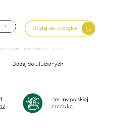
+
Dodaj do koszyka
tatnie 30 dni - przed obniżką:
16.90
zł
Dodaj do ulubionych
d
Rośliny polskiej
dź
produkcji