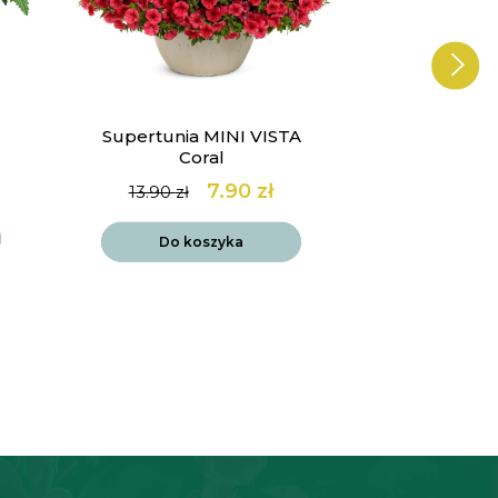
Supertunia MINI VISTA
Werbena 
Coral
Lol
7.90
zł
14
13.90
zł
Pierwotna
Aktualna
cena
cena
Do k
wynosiła:
wynosi:
Do koszyka
13.90 zł.
7.90 zł.