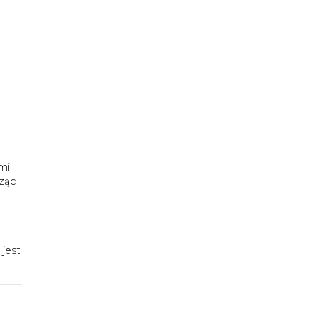
mi
rząc
jest