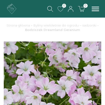
0
0
Strona główna
-
Byliny wieloletnie do ogrodu – sadzonki
-
Bodziszek Dreamland Geranium