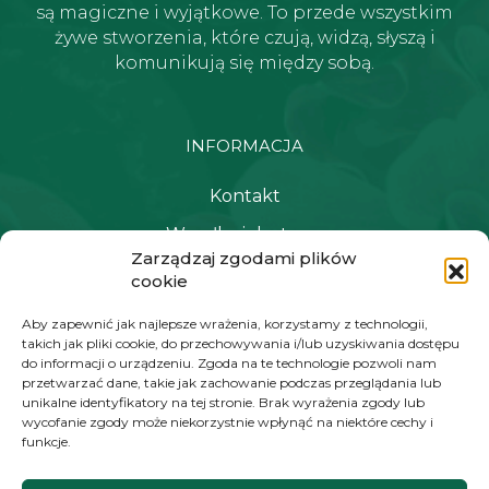
są magiczne i wyjątkowe. To przede wszystkim
żywe stworzenia, które czują, widzą, słyszą i
komunikują się między sobą.
INFORMACJA
Kontakt
Wysyłka i dostawa
Zarządzaj zgodami plików
Polityka prywatności i regulamin
cookie
Newsletter
Aby zapewnić jak najlepsze wrażenia, korzystamy z technologii,
takich jak pliki cookie, do przechowywania i/lub uzyskiwania dostępu
do informacji o urządzeniu. Zgoda na te technologie pozwoli nam
NAWIGACJA
przetwarzać dane, takie jak zachowanie podczas przeglądania lub
unikalne identyfikatory na tej stronie. Brak wyrażenia zgody lub
wycofanie zgody może niekorzystnie wpłynąć na niektóre cechy i
Moje konto
funkcje.
Koszyk