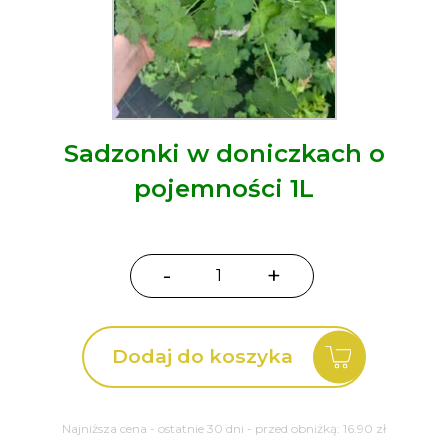
Sadzonki w doniczkach o
pojemności 1L
-
+
ilość
Bodziszek
Dreamland
Dodaj do koszyka
Geranium
Najniższa cena - ostatnie 30 dni - przed obniżką:
16.90
zł