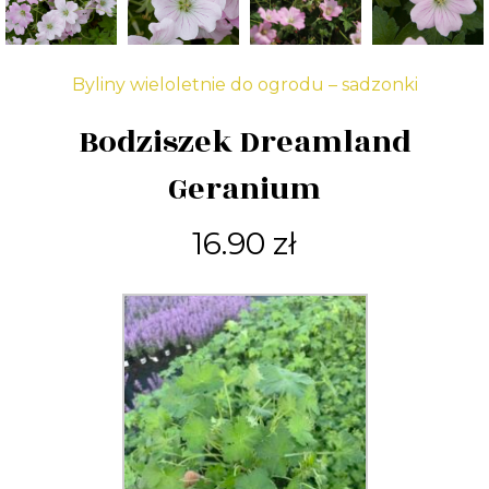
Byliny wieloletnie do ogrodu – sadzonki
Bodziszek Dreamland
Geranium
16.90
zł