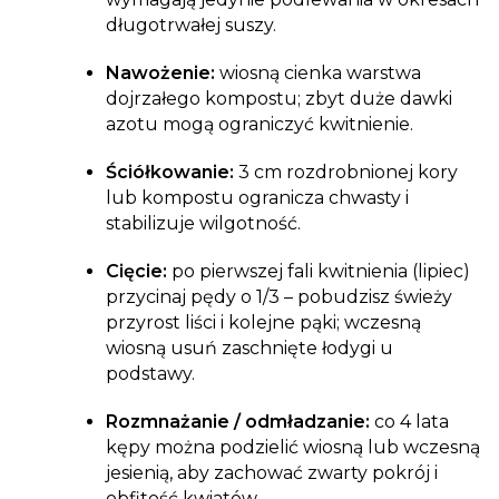
długotrwałej suszy.
Nawożenie:
wiosną cienka warstwa
dojrzałego kompostu; zbyt duże dawki
azotu mogą ograniczyć kwitnienie.
Ściółkowanie:
3 cm rozdrobnionej kory
lub kompostu ogranicza chwasty i
stabilizuje wilgotność.
Cięcie:
po pierwszej fali kwitnienia (lipiec)
przycinaj pędy o 1/3 – pobudzisz świeży
przyrost liści i kolejne pąki; wczesną
wiosną usuń zaschnięte łodygi u
podstawy.
Rozmnażanie / odmładzanie:
co 4 lata
kępy można podzielić wiosną lub wczesną
jesienią, aby zachować zwarty pokrój i
obfitość kwiatów.