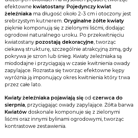
efektowne
kwiatostany
.
Pojedynczy kwiat
żeleźniaka
ma długość około 2-3 cm i otoczony jest
srebrzystym kutnerem.
Oryginalne żółte kwiaty
pięknie komponują się z zielonymi liśćmi, dodając
ogrodowi naturalnego uroku. Po przekwitnięciu
kwiatostany
pozostają dekoracyjne
, tworząc
ciekawą strukturę, szczególnie atrakcyjną zimą, gdy
pokrywa je szron lub śnieg. Kwiaty żeleźniaka są
miododajne i przyciągają w czasie kwitnienia owady
zapylające. Rozrasta się tworząc efektowne kępy
wyróżnia ją imponujący okres kwitnienia który trwa
przez całe lato.
Kwiaty żeleźniaka pojawiają się
od
czerwca do
sierpnia
, przyciągając owady zapylające. Żółta barwa
Kwiatów
doskonale komponuje się z zielonymi
liśćmi oraz innymi bylinami ogrodowymi, tworząc
kontrastowe zestawienia.