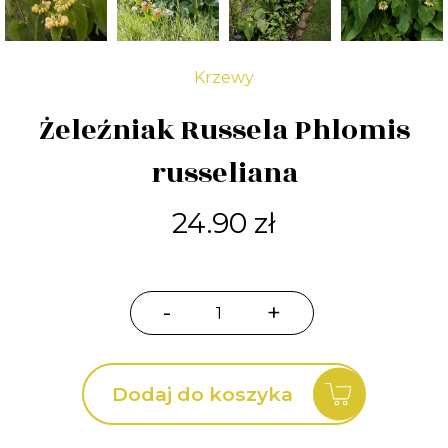
Krzewy
Żeleźniak Russela Phlomis
russeliana
24.90
zł
-
+
ilość
Żeleźniak
Russela
Dodaj do koszyka
Phlomis
russeliana