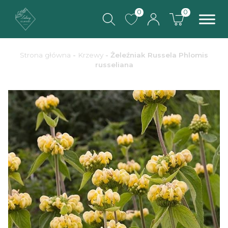
0
0
Strona główna
-
Krzewy
- Żeleźniak Russela Phlomis
russeliana