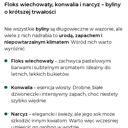
Floks wiechowaty, konwalia i narcyz – byliny
o krótszej trwałości
Nie wszystkie
byliny
są długowieczne w wazonie, ale
wiele z nich nadrabia to
urodą, zapachem i
niepowtarzalnym klimatem
. Wśród nich warto
wyróżnić:
Floks wiechowaty
– zachwyca pastelowymi
barwami i subtelnym aromatem. Idealny do
letnich, lekkich bukietów.
Konwalia
– esencja wiosny. Drobne, białe
dzwoneczki i intensywny zapach, choć niestety
szybko więdnie.
Narcyz
– elegancki i świeży, ale jego sok może
szkodzić innym kwiatom. Warto więc wcześniej
umieścić go osobno w wodzie.