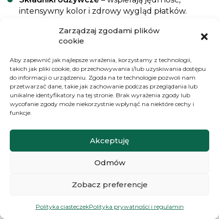
intensywny kolor i zdrowy wygląd płatków.
Zarządzaj zgodami plików
Substancje antybakteryjne
– ograniczają rozwój
cookie
bakterii, które mogą zatykać łodygi i przyspieszać
więdnięcie.
Aby zapewnić jak najlepsze wrażenia, korzystamy z technologii,
takich jak pliki cookie, do przechowywania i/lub uzyskiwania dostępu
do informacji o urządzeniu. Zgoda na te technologie pozwoli nam
Warto sięgać po odżywki szczególnie przy ważnych
przetwarzać dane, takie jak zachowanie podczas przeglądania lub
okazjach – gdy zależy Ci, by kwiaty przetrwały jak
unikalne identyfikatory na tej stronie. Brak wyrażenia zgody lub
wycofanie zgody może niekorzystnie wpłynąć na niektóre cechy i
najdłużej.
To także świetne rozwiązanie, gdy
funkcje.
bukiet ma być prezentem i chcesz, by robił
wrażenie przez wiele dni
.
Akceptuję
Możesz też wypróbować
domowe sposoby
na
Odmów
przedłużenie świeżości kwiatów, takie jak:
Zobacz preferencje
dodanie kilku kropel soku z cytryny,
Polityka ciasteczek
Polityka prywatności i regulamin
odrobina cukru,