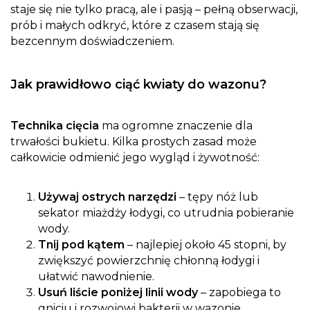
staje się nie tylko pracą, ale i pasją – pełną obserwacji,
prób i małych odkryć, które z czasem stają się
bezcennym doświadczeniem.
Jak prawidłowo ciąć kwiaty do wazonu?
Technika cięcia
ma ogromne znaczenie dla
trwałości bukietu. Kilka prostych zasad może
całkowicie odmienić jego wygląd i żywotność:
Używaj ostrych narzędzi
– tępy nóż lub
sekator miażdży łodygi, co utrudnia pobieranie
wody.
Tnij pod kątem
– najlepiej około 45 stopni, by
zwiększyć powierzchnię chłonną łodygi i
ułatwić nawodnienie.
Usuń liście poniżej linii wody
– zapobiega to
gniciu i rozwojowi bakterii w wazonie.