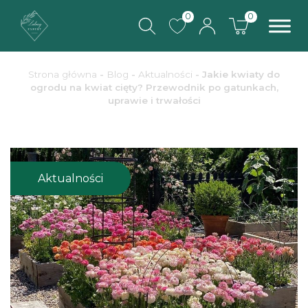
0
0
Strona główna
-
Blog
-
Aktualności
-
Jakie kwiaty do
ogrodu na kwiat cięty? Przewodnik po gatunkach,
uprawie i trwałości
Aktualności