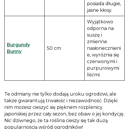
posiada długie,
jasne kłosy.
Wyjątkowo
odporna na
suszę i
zmienne
Burgundy
50 cm
nasłonecznieni
Bunny
e, wyróżnia się
czerwonymi i
purpurowymi
liśćmi.
Te odmiany nie tylko dodają uroku ogrodowi, ale
także gwarantują trwałość i niezawodność. Dzięki
nim możesz cieszyć się pięknem rozplenicy
japońskiej przez cały sezon, bez obaw o jej kondycję.
Nic dziwnego, że ta roślina cieszy się tak dużą
popularnością wśród ogrodników!