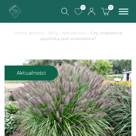
0
0
Strona główna
-
Blog
-
Aktualności
-
Czy rozplenica
japońska jest wieloletnia?
Aktualności