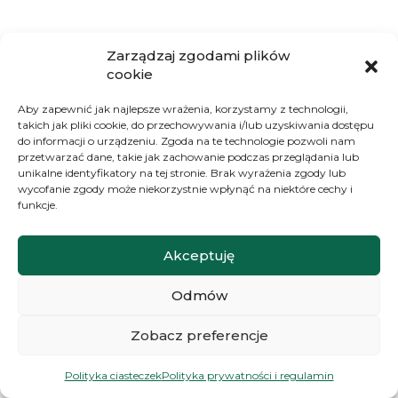
Zarządzaj zgodami plików
cookie
Aby zapewnić jak najlepsze wrażenia, korzystamy z technologii,
takich jak pliki cookie, do przechowywania i/lub uzyskiwania dostępu
do informacji o urządzeniu. Zgoda na te technologie pozwoli nam
przetwarzać dane, takie jak zachowanie podczas przeglądania lub
unikalne identyfikatory na tej stronie. Brak wyrażenia zgody lub
wycofanie zgody może niekorzystnie wpłynąć na niektóre cechy i
funkcje.
Akceptuję
Odmów
Jak skutecznie zabezpieczyć rozplenicę
Zobacz preferencje
przed mrozem?
Polityka ciasteczek
Polityka prywatności i regulamin