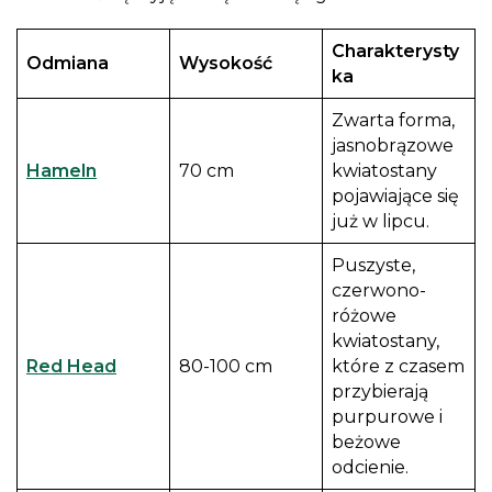
Charakterysty
Odmiana
Wysokość
ka
Zwarta forma,
jasnobrązowe
Hameln
70 cm
kwiatostany
pojawiające się
już w lipcu.
Puszyste,
czerwono-
różowe
kwiatostany,
Red Head
80-100 cm
które z czasem
przybierają
purpurowe i
beżowe
odcienie.