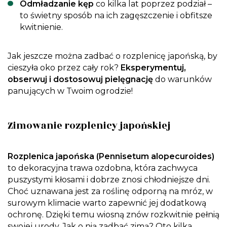
Odmładzanie kęp
co kilka lat poprzez podział –
to świetny sposób na ich zagęszczenie i obfitsze
kwitnienie.
Jak jeszcze można zadbać o rozplenicę japońską, by
cieszyła oko przez cały rok?
Eksperymentuj,
obserwuj i dostosowuj pielęgnację
do warunków
panujących w Twoim ogrodzie!
Zimowanie rozplenicy japońskiej
Rozplenica japońska (Pennisetum alopecuroides)
to dekoracyjna trawa ozdobna, która zachwyca
puszystymi kłosami i dobrze znosi chłodniejsze dni.
Choć uznawana jest za roślinę odporną na mróz, w
surowym klimacie warto zapewnić jej dodatkową
ochronę. Dzięki temu wiosną znów rozkwitnie pełnią
swojej urody. Jak o nią zadbać zimą? Oto kilka