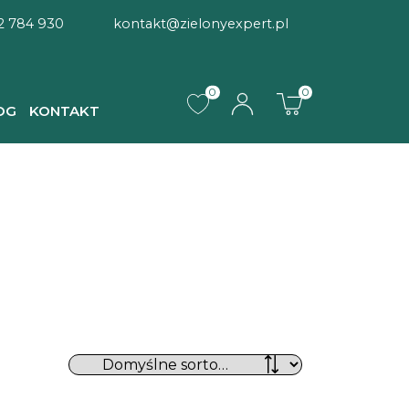
2 784 930
kontakt@zielonyexpert.pl
0
0
OG
KONTAKT