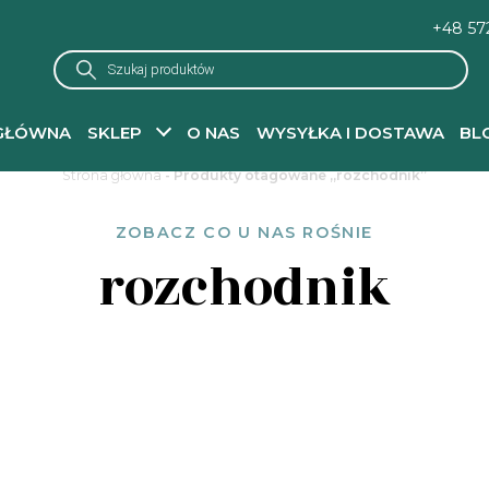
+48 57
Wyszukiwarka
produktów
GŁÓWNA
SKLEP
O NAS
WYSYŁKA I DOSTAWA
BL
Strona główna
- Produkty otagowane „rozchodnik”
ZOBACZ CO U NAS ROŚNIE
rozchodnik