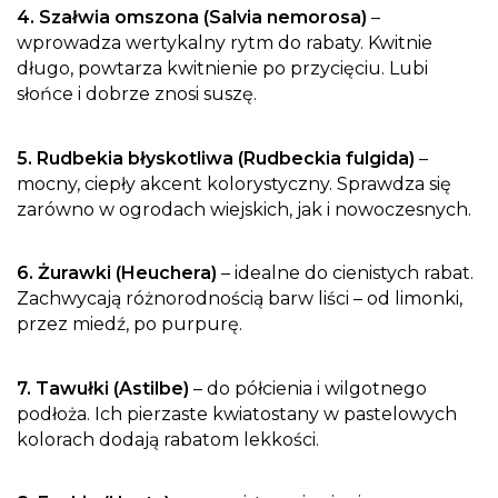
4. Szałwia omszona (Salvia nemorosa)
–
wprowadza wertykalny rytm do rabaty. Kwitnie
długo, powtarza kwitnienie po przycięciu. Lubi
słońce i dobrze znosi suszę.
5. Rudbekia błyskotliwa (Rudbeckia fulgida)
–
mocny, ciepły akcent kolorystyczny. Sprawdza się
zarówno w ogrodach wiejskich, jak i nowoczesnych.
6. Żurawki (Heuchera)
– idealne do cienistych rabat.
Zachwycają różnorodnością barw liści – od limonki,
przez miedź, po purpurę.
7. Tawułki (Astilbe)
– do półcienia i wilgotnego
podłoża. Ich pierzaste kwiatostany w pastelowych
kolorach dodają rabatom lekkości.