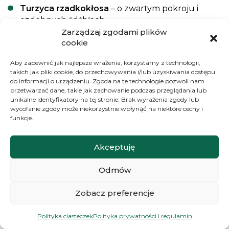
Turzyca rzadkokłosa
– o zwartym pokroju i
ozdobnych źdźbłach,
Zarządzaj zgodami plików
cookie
Turzyca Buchanana
– o miedzianym zabarwieniu
liści, dodająca ciepła cienistym zakątkom.
Aby zapewnić jak najlepsze wrażenia, korzystamy z technologii,
takich jak pliki cookie, do przechowywania i/lub uzyskiwania dostępu
do informacji o urządzeniu. Zgoda na te technologie pozwoli nam
Ich subtelne liście i zróżnicowane odcienie zieleni
przetwarzać dane, takie jak zachowanie podczas przeglądania lub
wprowadzają do ogrodu
atmosferę spokoju i
unikalne identyfikatory na tej stronie. Brak wyrażenia zgody lub
wyciszenia
. Tworzą przytulne, nastrojowe zakątki –
wycofanie zgody może niekorzystnie wpłynąć na niektóre cechy i
funkcje.
idealne na chwilę relaksu z książką lub filiżanką
kawy.
Akceptuję
Trawy ozdobne na żywopłot – wysokie
Odmów
gatunki do naturalnych osłon
Zobacz preferencje
Marzysz o większej prywatności w ogrodzie?
Trawy
Polityka ciasteczek
Polityka prywatności i regulamin
ozdobne na żywopłot
to naturalna alternatywa dla