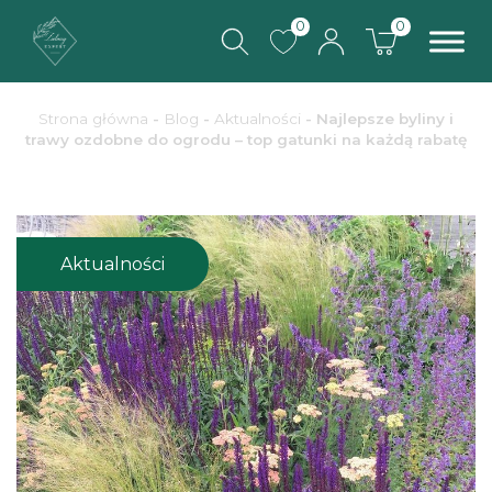
0
0
Strona główna
-
Blog
-
Aktualności
-
Najlepsze byliny i
trawy ozdobne do ogrodu – top gatunki na każdą rabatę
Aktualności